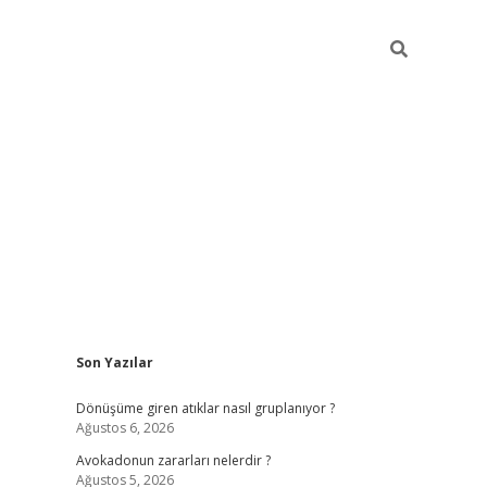
Sidebar
Son Yazılar
grandoperabet yeni gir
Dönüşüme giren atıklar nasıl gruplanıyor ?
Ağustos 6, 2026
Avokadonun zararları nelerdir ?
Ağustos 5, 2026