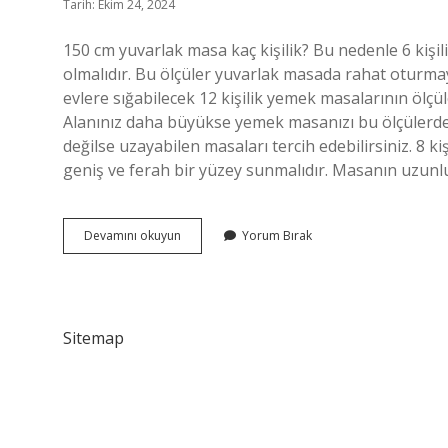
Tarih: Ekim 24, 2024
150 cm yuvarlak masa kaç kişilik? Bu nedenle 6 kişi
olmalıdır. Bu ölçüler yuvarlak masada rahat oturmayı
evlere sığabilecek 12 kişilik yemek masalarının ölçü
Alanınız daha büyükse yemek masanızı bu ölçülerden
değilse uzayabilen masaları tercih edebilirsiniz. 8 ki
geniş ve ferah bir yüzey sunmalıdır. Masanın uzunl
150
Devamını okuyun
Yorum Bırak
Cm
Masa
Kaç
Kişilik
Sitemap