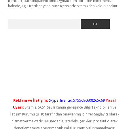
içerikleri,
backlinkpanelicomtr@gmail.com
adresine bildirmeniz
halinde, ilgili içerikler yasal süre içerisinde sitemizden kaldırılacaktır.
Arama
yeni giriş
Reklam ve İletişim:
Skype: live:.cid.575569c608265c69
Yasal
Uyarı:
Sitemiz, 5651 Sayılı Kanun gereğince Bilgi Teknolojileri ve
İletişim Kurumu (BTK) tarafından onaylanmış bir Yer Sağlayıcı olarak
hizmet vermektedir. Bu nedenle, sitedeki içerikleri proaktif olarak
denetleme veya araştırma yükümlülüğümüz bulunmamaktadır.