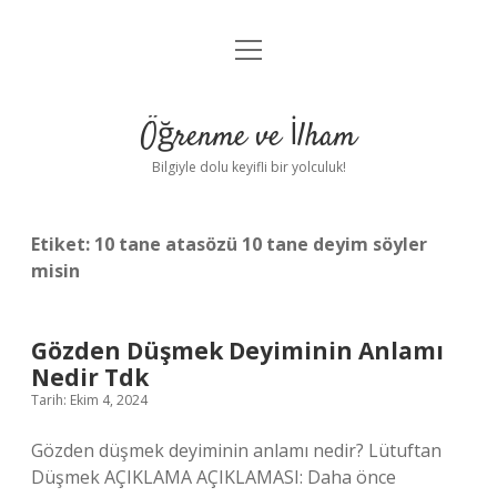
menüyü
Anasayfa
aç
Gizlilik Politikası
Öğrenme ve İlham
Yasal Uyarı
Bilgiyle dolu keyifli bir yolculuk!
Hakkımızda
Etiket:
10 tane atasözü 10 tane deyim söyler
misin
Gözden Düşmek Deyiminin Anlamı
Nedir Tdk
Tarih: Ekim 4, 2024
Gözden düşmek deyiminin anlamı nedir? Lütuftan
Düşmek AÇIKLAMA AÇIKLAMASI: Daha önce