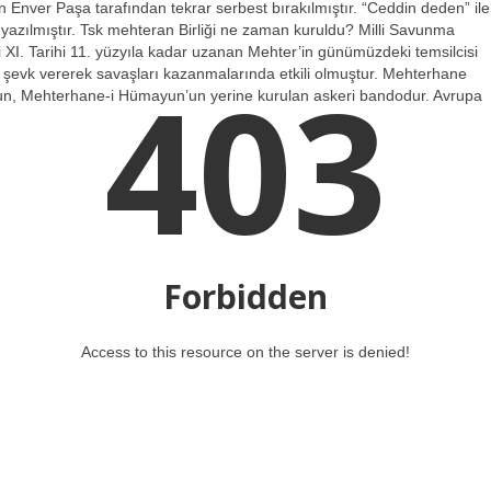
n Enver Paşa tarafından tekrar serbest bırakılmıştır. “Ceddin deden” ile
yazılmıştır. Tsk mehteran Birliği ne zaman kuruldu? Milli Savunma
i XI. Tarihi 11. yüzyıla kadar uzanan Mehter’in günümüzdeki temsilcisi
403
e şevk vererek savaşları kazanmalarında etkili olmuştur. Mehterhane
n, Mehterhane-i Hümayun’un yerine kurulan askeri bandodur. Avrupa
Forbidden
Access to this resource on the server is denied!