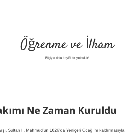
Öğrenme ve İlham
Bilgiyle dolu keyifli bir yolculuk!
Takımı Ne Zaman Kuruldu
şı, Sultan II. Mahmud’un 1826’da Yeniçeri Ocağı’nı kaldırmasıyla