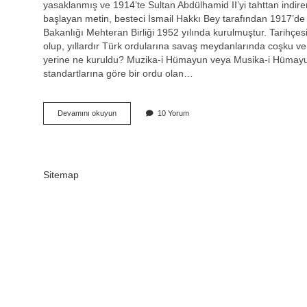
yasaklanmış ve 1914’te Sultan Abdülhamid II’yi tahttan indire
başlayan metin, besteci İsmail Hakkı Bey tarafından 1917’de 
Bakanlığı Mehteran Birliği 1952 yılında kurulmuştur. Tarihçes
olup, yıllardır Türk ordularına savaş meydanlarında coşku v
yerine ne kuruldu? Muzika-i Hümayun veya Musika-i Hümayu
standartlarına göre bir ordu olan…
Osmanlıda
Devamını okuyun
10 Yorum
Ilk
Mehter
Takımı
Ne
Zaman
Sitemap
Kuruldu