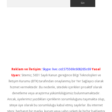
Arama
yeni giriş
Reklam ve İletişim:
Skype: live:.cid.575569c608265c69
Yasal
Uyarı:
Sitemiz, 5651 Sayılı Kanun gereğince Bilgi Teknolojileri ve
İletişim Kurumu (BTK) tarafından onaylanmış bir Yer Sağlayıcı olarak
hizmet vermektedir. Bu nedenle, sitedeki içerikleri proaktif olarak
denetleme veya araştırma yükümlülüğümüz bulunmamaktadır.
Ancak, üyelerimiz yazdıkları içeriklerin sorumluluğunu taşımakta olup,
siteye üye olarak bu sorumluluğu kabul etmiş sayılırlar. Bu internet
sitesi, herhangi bir marka, kurum veya şahıs şirketi ile hiçbir bağlantısı