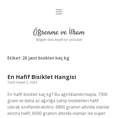
menüyü
Anasayfa
aç
Gizlilik Politikası
Öğrenme ve İlham
Yasal Uyarı
Bilgiyle dolu keyifli bir yolculuk!
Hakkımızda
Etiket:
26 jant bisiklet kaç kg
En Hafif Bisiklet Hangisi
Tarih: Kasım 5, 2024
En hafif bisiklet kaç kg? Bu ağırlıklandırmayla, 7300
gram ve daha az ağırlığa sahip bisikletleri hafif
olarak sınıflandırabiliriz. 6800 gramın altında olanlar
ekstra hafif, 6000 gramın altında olanlar ise süper