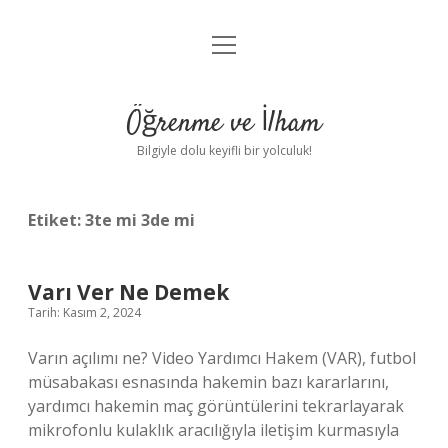
menüyü
Anasayfa
aç
Gizlilik Politikası
Öğrenme ve İlham
Yasal Uyarı
Bilgiyle dolu keyifli bir yolculuk!
Hakkımızda
Etiket:
3te mi 3de mi
Varı Ver Ne Demek
Tarih: Kasım 2, 2024
Varın açılımı ne? Video Yardımcı Hakem (VAR), futbol
müsabakası esnasında hakemin bazı kararlarını,
yardımcı hakemin maç görüntülerini tekrarlayarak
mikrofonlu kulaklık aracılığıyla iletişim kurmasıyla