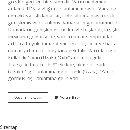
gözden geçiren bir sistemdir. Varın ne demek
anlamı? TDK sözlüğünün anlamı mirastır. Varsı ne
demek? Varisli damarlar, cildin altında mavi renkli,
genişlemiş ve bükülmüş damarların görünümüdür.
Damarların genişlemesi nedeniyle başlangıçta şişlik
meydana gelebilse de, varisli damar semptomları
arttıkça büyük damar demetleri oluşabilir ve hatta
damar yırtılmaları meydana gelebilir. Vari eki nasıl
kullanılır? -vari (Uzak.): “Gibi” anlamına gelir.
Türkçede bu eke “+çA” eki karşılık gelir. -zade
(Uzak.): “-gil” anlamına gelir. -zede (Uzak.): “Zarar
görmüş kişi” anlamına gelir. Varı…
Varı
Devamını okuyun
Yorum Bırak
Ver
Ne
Demek
Sitemap