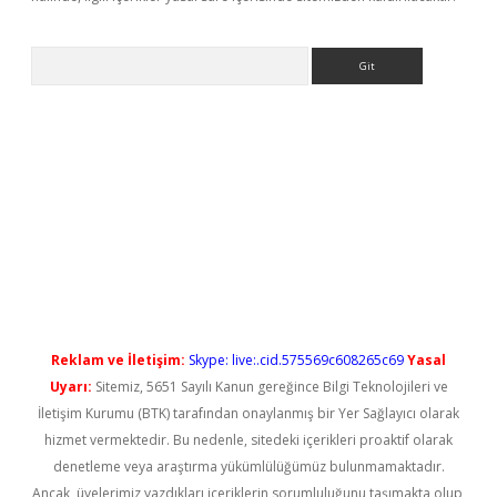
Arama
 yeni giriş
Reklam ve İletişim:
Skype: live:.cid.575569c608265c69
Yasal
Uyarı:
Sitemiz, 5651 Sayılı Kanun gereğince Bilgi Teknolojileri ve
İletişim Kurumu (BTK) tarafından onaylanmış bir Yer Sağlayıcı olarak
hizmet vermektedir. Bu nedenle, sitedeki içerikleri proaktif olarak
denetleme veya araştırma yükümlülüğümüz bulunmamaktadır.
Ancak, üyelerimiz yazdıkları içeriklerin sorumluluğunu taşımakta olup,