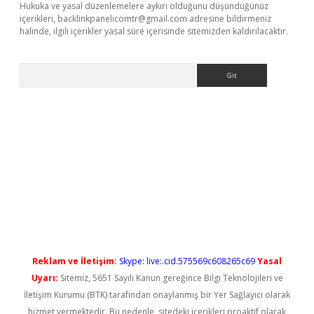
Hukuka ve yasal düzenlemelere aykırı olduğunu düşündüğünüz
içerikleri,
backlinkpanelicomtr@gmail.com
adresine bildirmeniz
halinde, ilgili içerikler yasal süre içerisinde sitemizden kaldırılacaktır.
Arama
yeni giriş
Reklam ve İletişim:
Skype: live:.cid.575569c608265c69
Yasal
Uyarı:
Sitemiz, 5651 Sayılı Kanun gereğince Bilgi Teknolojileri ve
İletişim Kurumu (BTK) tarafından onaylanmış bir Yer Sağlayıcı olarak
hizmet vermektedir. Bu nedenle, sitedeki içerikleri proaktif olarak