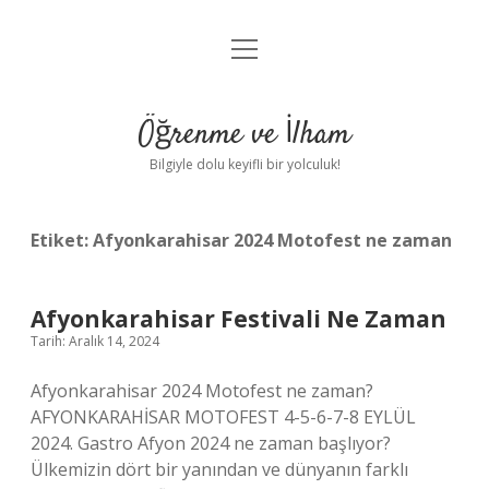
menüyü
Anasayfa
aç
Gizlilik Politikası
Öğrenme ve İlham
Yasal Uyarı
Bilgiyle dolu keyifli bir yolculuk!
Hakkımızda
Etiket:
Afyonkarahisar 2024 Motofest ne zaman
Afyonkarahisar Festivali Ne Zaman
Tarih: Aralık 14, 2024
Afyonkarahisar 2024 Motofest ne zaman?
AFYONKARAHİSAR MOTOFEST 4-5-6-7-8 EYLÜL
2024. Gastro Afyon 2024 ne zaman başlıyor?
Ülkemizin dört bir yanından ve dünyanın farklı