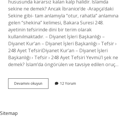
hususunda kararsız kalan kalp halidir. İslamda
sekine ne demek? Ancak İbranice’de -Arapça’daki
Sekine gibi- tam anlamıyla “otur, rahatla” anlamına
gelen “shekina” kelimesi, Bakara Suresi 248.
ayetinin tefsirinde dini bir terim olarak
kullanılmaktadır. – Diyanet İşleri Başkanlığı –
Diyanet Kur’an – Diyanet İşleri Başkanlığı › Tefsir ›
248 Ayet TefsiriDiyanet Kur’an – Diyanet İşleri
Başkanlığı › Tefsir › 248 Ayet Tefsiri Yevmü’l şek ne
demek? İslam’da öngörülen ve tavsiye edilen oruç…
İSlamda
Devamını okuyun
12 Yorum
Şek
Ne
Demek
Sitemap