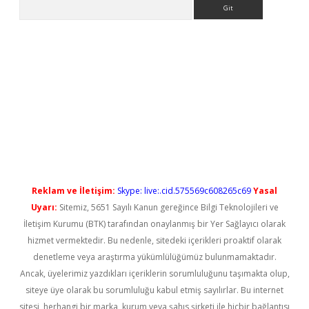
Arama
yeni giriş
Reklam ve İletişim:
Skype: live:.cid.575569c608265c69
Yasal
Uyarı:
Sitemiz, 5651 Sayılı Kanun gereğince Bilgi Teknolojileri ve
İletişim Kurumu (BTK) tarafından onaylanmış bir Yer Sağlayıcı olarak
hizmet vermektedir. Bu nedenle, sitedeki içerikleri proaktif olarak
denetleme veya araştırma yükümlülüğümüz bulunmamaktadır.
Ancak, üyelerimiz yazdıkları içeriklerin sorumluluğunu taşımakta olup,
siteye üye olarak bu sorumluluğu kabul etmiş sayılırlar. Bu internet
sitesi, herhangi bir marka, kurum veya şahıs şirketi ile hiçbir bağlantısı