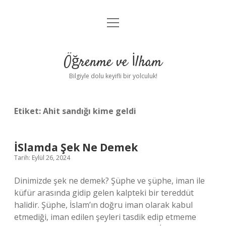
menüyü
Anasayfa
aç
Gizlilik Politikası
Öğrenme ve İlham
Yasal Uyarı
Bilgiyle dolu keyifli bir yolculuk!
Hakkımızda
Etiket:
Ahit sandığı kime geldi
İSlamda Şek Ne Demek
Tarih: Eylül 26, 2024
Dinimizde şek ne demek? Şüphe ve şüphe, iman ile
küfür arasında gidip gelen kalpteki bir tereddüt
halidir. Şüphe, İslam’ın doğru iman olarak kabul
etmediği, iman edilen şeyleri tasdik edip etmeme