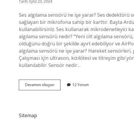
Tarih: Eylül 23, 2024
Ses algılama sensörü ne işe yarar? Ses dedektörü sen
sağlayan bir mikrofona sahip bir karttır. Başta Ard
kullanabilirsiniz. Ses kullanarak mikrodenetleyici 
algılama sensörü nedir? “Yeni cilt algılama sensörü,
olduğunu doğru bir şekilde ayırt edebiliyor ve AirPo
algılama sensörü ne işe yarar? Hareket sensörleri, g
Çalışması için ultrason, kızılötesi ve titreşim gibi yö
kullanılabilir. Sensör nedir…
Konuşma
Devamını okuyun
12 Yorum
Algılama
Sensörü
Nedir
Sitemap