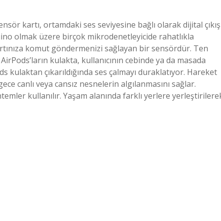
sör kartı, ortamdaki ses seviyesine bağlı olarak dijital çıkış
uino olmak üzere birçok mikrodenetleyicide rahatlıkla
kartınıza komut göndermenizi sağlayan bir sensördür. Ten
 AirPods’ların kulakta, kullanıcının cebinde ya da masada
ds kulaktan çıkarıldığında ses çalmayı duraklatıyor. Hareket
ece canlı veya cansız nesnelerin algılanmasını sağlar.
ntemler kullanılır. Yaşam alanında farklı yerlere yerleştirilere