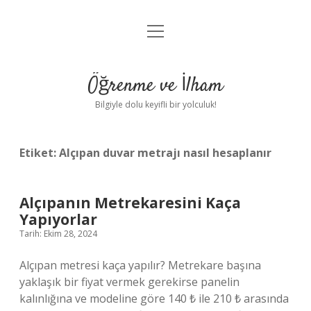
menüyü
Anasayfa
aç
Gizlilik Politikası
Öğrenme ve İlham
Yasal Uyarı
Bilgiyle dolu keyifli bir yolculuk!
Hakkımızda
Etiket:
Alçıpan duvar metrajı nasıl hesaplanır
Alçıpanın Metrekaresini Kaça
Yapıyorlar
Tarih: Ekim 28, 2024
Alçıpan metresi kaça yapılır? Metrekare başına
yaklaşık bir fiyat vermek gerekirse panelin
kalınlığına ve modeline göre 140 ₺ ile 210 ₺ arasında