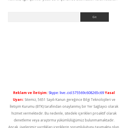
Arama
t yeni giriş
Reklam ve İletişim:
Skype: live:.cid.575569c608265c69
Yasal
Uyarı:
Sitemiz, 5651 Sayılı Kanun gereğince Bilgi Teknolojileri ve
İletişim Kurumu (BTK) tarafından onaylanmış bir Yer Sağlayıcı olarak
hizmet vermektedir. Bu nedenle, sitedeki içerikleri proaktif olarak
denetleme veya araştırma yükümlülüğümüz bulunmamaktadır.
Ancak, üyelerimiz yazdıkları içeriklerin sorumluluğunu taşımakta olup,