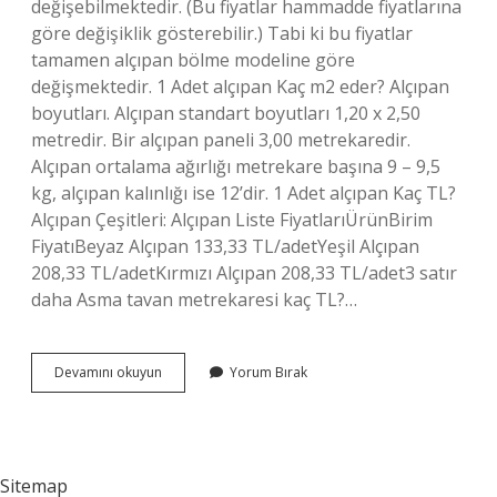
değişebilmektedir. (Bu fiyatlar hammadde fiyatlarına
göre değişiklik gösterebilir.) Tabi ki bu fiyatlar
tamamen alçıpan bölme modeline göre
değişmektedir. 1 Adet alçıpan Kaç m2 eder? Alçıpan
boyutları. Alçıpan standart boyutları 1,20 x 2,50
metredir. Bir alçıpan paneli 3,00 metrekaredir.
Alçıpan ortalama ağırlığı metrekare başına 9 – 9,5
kg, alçıpan kalınlığı ise 12’dir. 1 Adet alçıpan Kaç TL?
Alçıpan Çeşitleri: Alçıpan Liste FiyatlarıÜrünBirim
FiyatıBeyaz Alçıpan 133,33 TL/adetYeşil Alçıpan
208,33 TL/adetKırmızı Alçıpan 208,33 TL/adet3 satır
daha Asma tavan metrekaresi kaç TL?…
Alçıpanın
Devamını okuyun
Yorum Bırak
Metrekaresini
Kaça
Yapıyorlar
Sitemap