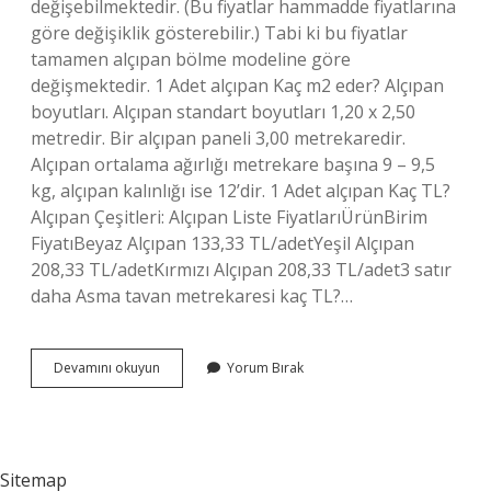
değişebilmektedir. (Bu fiyatlar hammadde fiyatlarına
göre değişiklik gösterebilir.) Tabi ki bu fiyatlar
tamamen alçıpan bölme modeline göre
değişmektedir. 1 Adet alçıpan Kaç m2 eder? Alçıpan
boyutları. Alçıpan standart boyutları 1,20 x 2,50
metredir. Bir alçıpan paneli 3,00 metrekaredir.
Alçıpan ortalama ağırlığı metrekare başına 9 – 9,5
kg, alçıpan kalınlığı ise 12’dir. 1 Adet alçıpan Kaç TL?
Alçıpan Çeşitleri: Alçıpan Liste FiyatlarıÜrünBirim
FiyatıBeyaz Alçıpan 133,33 TL/adetYeşil Alçıpan
208,33 TL/adetKırmızı Alçıpan 208,33 TL/adet3 satır
daha Asma tavan metrekaresi kaç TL?…
Alçıpanın
Devamını okuyun
Yorum Bırak
Metrekaresini
Kaça
Yapıyorlar
Sitemap