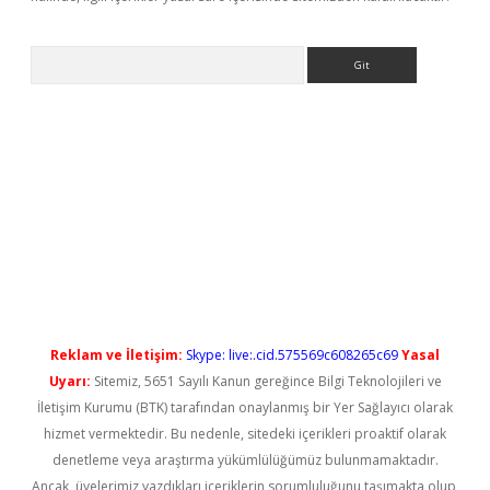
Arama
 yeni giriş
Reklam ve İletişim:
Skype: live:.cid.575569c608265c69
Yasal
Uyarı:
Sitemiz, 5651 Sayılı Kanun gereğince Bilgi Teknolojileri ve
İletişim Kurumu (BTK) tarafından onaylanmış bir Yer Sağlayıcı olarak
hizmet vermektedir. Bu nedenle, sitedeki içerikleri proaktif olarak
denetleme veya araştırma yükümlülüğümüz bulunmamaktadır.
Ancak, üyelerimiz yazdıkları içeriklerin sorumluluğunu taşımakta olup,