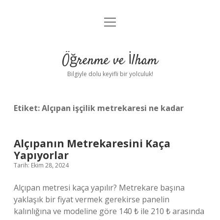
menüyü
Anasayfa
aç
Gizlilik Politikası
Öğrenme ve İlham
Yasal Uyarı
Bilgiyle dolu keyifli bir yolculuk!
Hakkımızda
Etiket:
Alçıpan işçilik metrekaresi ne kadar
Alçıpanın Metrekaresini Kaça
Yapıyorlar
Tarih: Ekim 28, 2024
Alçıpan metresi kaça yapılır? Metrekare başına
yaklaşık bir fiyat vermek gerekirse panelin
kalınlığına ve modeline göre 140 ₺ ile 210 ₺ arasında