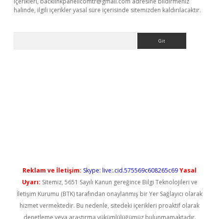
içerikleri,
backlinkpanelicomtr@gmail.com
adresine bildirmeniz
halinde, ilgili içerikler yasal süre içerisinde sitemizden kaldırılacaktır.
Arama
 yeni giriş
Reklam ve İletişim:
Skype: live:.cid.575569c608265c69
Yasal
Uyarı:
Sitemiz, 5651 Sayılı Kanun gereğince Bilgi Teknolojileri ve
İletişim Kurumu (BTK) tarafından onaylanmış bir Yer Sağlayıcı olarak
hizmet vermektedir. Bu nedenle, sitedeki içerikleri proaktif olarak
denetleme veya araştırma yükümlülüğümüz bulunmamaktadır.