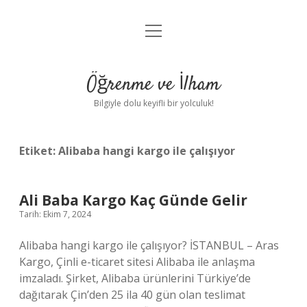
menüyü
Anasayfa
aç
Gizlilik Politikası
Öğrenme ve İlham
Yasal Uyarı
Bilgiyle dolu keyifli bir yolculuk!
Hakkımızda
Etiket:
Alibaba hangi kargo ile çalışıyor
Ali Baba Kargo Kaç Günde Gelir
Tarih: Ekim 7, 2024
Alibaba hangi kargo ile çalışıyor? İSTANBUL – Aras
Kargo, Çinli e-ticaret sitesi Alibaba ile anlaşma
imzaladı. Şirket, Alibaba ürünlerini Türkiye’de
dağıtarak Çin’den 25 ila 40 gün olan teslimat