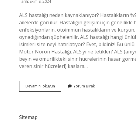
Tarih: Ekim 8, 2024
ALS hastalığı neden kaynaklanıyor? Hastalıkların %9
ailelerde görülür. Hastalığın gelişimi için genellikl
enfeksiyonların, otoimmün hastalıkların ve kurşun, 
oynadığından şüphelenilir. ALS hastalığı hangi ünl
isimleri size neyi hatırlatıyor? Evet, bildiniz! Bu ü
Motor Nöron Hastalığı. ALS’yi ne tetikler? ALS (amyo
beyin ve omurilikteki sinir hücrelerinin hasar gör
veren sinir hücreleri) kaslara…
Als
Devamını okuyun
Yorum Bırak
Hastalığı
Kimlerde
Var
Sitemap