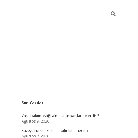
Sidebar
Son Yazılar
grandoperabet yeni gir
Yaşlı bakım aylığı almak için şartlar nelerdir ?
Ağustos 9, 2026
Kuveyt Türk’te kullanılabilir limit nedir ?
Ağustos 8, 2026