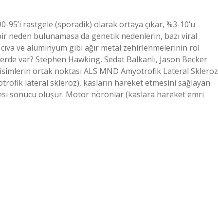
0-95’i rastgele (sporadik) olarak ortaya çıkar, %3-10’u
e bir neden bulunamasa da genetik nedenlerin, bazı viral
cıva ve alüminyum gibi ağır metal zehirlenmelerinin rol
ülerde var? Stephen Hawking, Sedat Balkanlı, Jason Becker
nlü isimlerin ortak noktası ALS MND Amyotrofik Lateral Skleroz
trofik lateral skleroz), kasların hareket etmesini sağlayan
mesi sonucu oluşur. Motor nöronlar (kaslara hareket emri