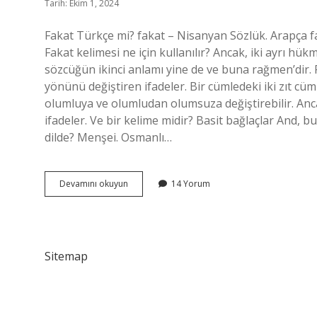
Tarih: Ekim 1, 2024
Fakat Türkçe mi? fakat – Nisanyan Sözlük. Arapça faḳaṭ فقط “ancak, böylece (bağlaç)” kelimesinden bir a
Fakat kelimesi ne için kullanılır? Ancak, iki ayrı hü
sözcüğün ikinci anlamı yine de ve buna rağmen’dir.
yönünü değiştiren ifadeler. Bir cümledeki iki zıt cüm
olumluya ve olumludan olumsuza değiştirebilir. An
ifadeler. Ve bir kelime midir? Basit bağlaçlar And, but
dilde? Menşei. Osmanlı…
Fakat
Devamını okuyun
14 Yorum
Bir
Kelime
Mi
Sitemap