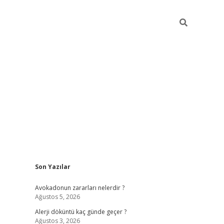
Sidebar
Son Yazılar
grandoperabet yeni gir
Avokadonun zararları nelerdir ?
Ağustos 5, 2026
Alerji döküntü kaç günde geçer ?
Ağustos 3, 2026