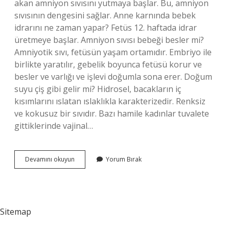
akan amniyon sıvısını yutmaya başlar. Bu, amniyon
sıvısının dengesini sağlar. Anne karnında bebek
idrarını ne zaman yapar? Fetüs 12. haftada idrar
üretmeye başlar. Amniyon sıvısı bebeği besler mi?
Amniyotik sıvı, fetüsün yaşam ortamıdır. Embriyo ile
birlikte yaratılır, gebelik boyunca fetüsü korur ve
besler ve varlığı ve işlevi doğumla sona erer. Doğum
suyu çiş gibi gelir mi? Hidrosel, bacakların iç
kısımlarını ıslatan ıslaklıkla karakterizedir. Renksiz
ve kokusuz bir sıvıdır. Bazı hamile kadınlar tuvalete
gittiklerinde vajinal…
Amniyon
Devamını okuyun
Yorum Bırak
Sıvısı
Bebeğin
Idrarı
Mı
Sitemap