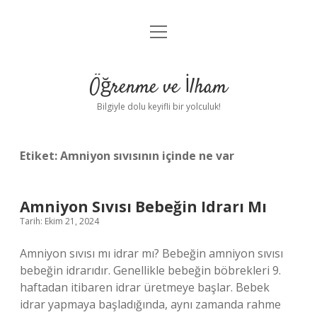
menüyü
Anasayfa
aç
Gizlilik Politikası
Öğrenme ve İlham
Yasal Uyarı
Bilgiyle dolu keyifli bir yolculuk!
Hakkımızda
Etiket:
Amniyon sıvısının içinde ne var
Amniyon Sıvısı Bebeğin Idrarı Mı
Tarih: Ekim 21, 2024
Amniyon sıvısı mı idrar mı? Bebeğin amniyon sıvısı
bebeğin idrarıdır. Genellikle bebeğin böbrekleri 9.
haftadan itibaren idrar üretmeye başlar. Bebek
idrar yapmaya başladığında, aynı zamanda rahme