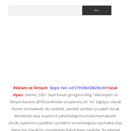
Arama
abet yeni giriş
Reklam ve İletişim:
Skype: live:.cid.575569c608265c69
Yasal
Uyarı:
Sitemiz, 5651 Sayılı Kanun gereğince Bilgi Teknolojileri ve
İletişim Kurumu (BTK) tarafından onaylanmış bir Yer Sağlayıcı olarak
hizmet vermektedir. Bu nedenle, sitedeki içerikleri proaktif olarak
denetleme veya araştırma yükümlülüğümüz bulunmamaktadır.
Ancak, üyelerimiz yazdıkları içeriklerin sorumluluğunu taşımakta olup,
siteye üye olarak bu sorumluluğu kabul etmiş sayılırlar. Bu internet