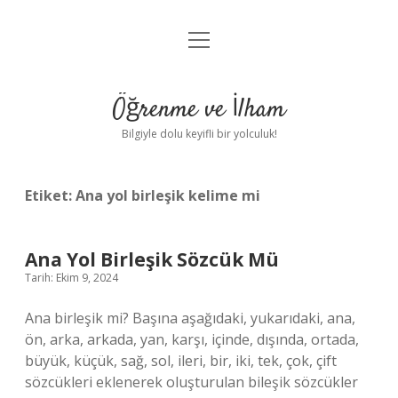
menüyü
Anasayfa
aç
Gizlilik Politikası
Öğrenme ve İlham
Yasal Uyarı
Bilgiyle dolu keyifli bir yolculuk!
Hakkımızda
Etiket:
Ana yol birleşik kelime mi
Ana Yol Birleşik Sözcük Mü
Tarih: Ekim 9, 2024
Ana birleşik mi? Başına aşağıdaki, yukarıdaki, ana,
ön, arka, arkada, yan, karşı, içinde, dışında, ortada,
büyük, küçük, sağ, sol, ileri, bir, iki, tek, çok, çift
sözcükleri eklenerek oluşturulan bileşik sözcükler