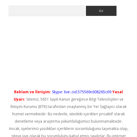
Arama
 yeni giriş
Reklam ve İletişim:
Skype: live:.cid.575569c608265c69
Yasal
Uyarı:
Sitemiz, 5651 Sayılı Kanun gereğince Bilgi Teknolojileri ve
İletişim Kurumu (BTK) tarafından onaylanmış bir Yer Sağlayıcı olarak
hizmet vermektedir. Bu nedenle, sitedeki içerikleri proaktif olarak
denetleme veya araştırma yükümlülüğümüz bulunmamaktadır.
Ancak, üyelerimiz yazdıkları içeriklerin sorumluluğunu taşımakta olup,
siteye üye olarak bu sorumluluğu kabul etmiş sayılırlar. Bu internet