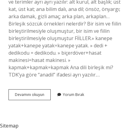
ve terimler ayrı ayrı yazılır: alt kurul, alt başlık; üst
kat, üst kat; ana bilim dalı, ana dil; önsöz, önyargı;
arka damak, gizli amaç; arka plan, arkaplan…
Birleşik sözcük örnekleri nelerdir? Bir isim ve fiilin
birleştirilmesiyle oluşmuştur, bir isim ve fiilin
birleştirilmesiyle oluşmuştur FİİLLER.» kanepe
yatak+kanepe yatak=kanepe yatak. » dedi +
dedikodu = dedikodu. » biçerdöver+hasat
makinesi=hasat makinesi. »
kapmak+kapmak=kapmak Ana dili birleşik mi?
TDK’ya göre “anadil” ifadesi ayrı yazılır.…
Ana
Devamını okuyun
Yorum Bırak
Yol
Birleşik
Sözcük
Mü
Sitemap