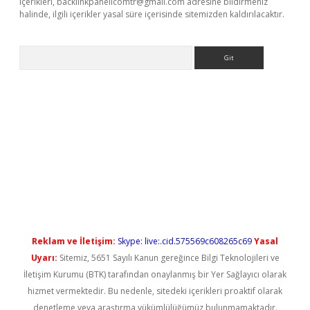
içerikleri,
backlinkpanelicomtr@gmail.com
adresine bildirmeniz
halinde, ilgili içerikler yasal süre içerisinde sitemizden kaldırılacaktır.
Arama
erabet yeni giriş
Reklam ve İletişim:
Skype: live:.cid.575569c608265c69
Yasal
Uyarı:
Sitemiz, 5651 Sayılı Kanun gereğince Bilgi Teknolojileri ve
İletişim Kurumu (BTK) tarafından onaylanmış bir Yer Sağlayıcı olarak
hizmet vermektedir. Bu nedenle, sitedeki içerikleri proaktif olarak
denetleme veya araştırma yükümlülüğümüz bulunmamaktadır.