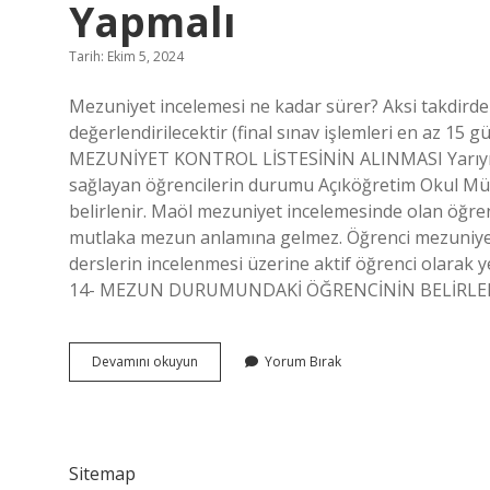
Yapmalı
Tarih: Ekim 5, 2024
Mezuniyet incelemesi ne kadar sürer? Aksi takdirde f
değerlendirilecektir (final sınav işlemleri en az 1
MEZUNİYET KONTROL LİSTESİNİN ALINMASI Yarıyıl s
sağlayan öğrencilerin durumu Açıköğretim Okul Müd
belirlenir. Maöl mezuniyet incelemesinde olan öğre
mutlaka mezun anlamına gelmez. Öğrenci mezuniyet ge
derslerin incelenmesi üzerine aktif öğrenci olarak
14- MEZUN DURUMUNDAKİ ÖĞRENCİNİN BELİRLENME
Mezuniyet
Devamını okuyun
Yorum Bırak
Incelemesinde
Olan
Öğrenci
Ne
Yapmalı
Sitemap