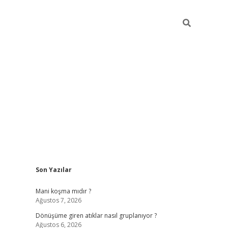
Sidebar
Son Yazılar
grandoperabet yeni g
Mani koşma mıdır ?
Ağustos 7, 2026
Dönüşüme giren atıklar nasıl gruplanıyor ?
Ağustos 6, 2026