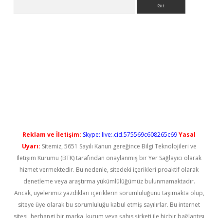
Arama
yeni giriş
Reklam ve İletişim:
Skype: live:.cid.575569c608265c69
Yasal
Uyarı:
Sitemiz, 5651 Sayılı Kanun gereğince Bilgi Teknolojileri ve
İletişim Kurumu (BTK) tarafından onaylanmış bir Yer Sağlayıcı olarak
hizmet vermektedir. Bu nedenle, sitedeki içerikleri proaktif olarak
denetleme veya araştırma yükümlülüğümüz bulunmamaktadır.
Ancak, üyelerimiz yazdıkları içeriklerin sorumluluğunu taşımakta olup,
siteye üye olarak bu sorumluluğu kabul etmiş sayılırlar. Bu internet
sitesi, herhangi bir marka, kurum veya şahıs şirketi ile hiçbir bağlantısı