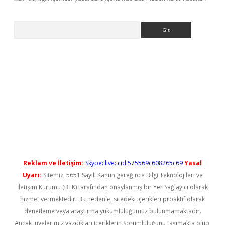
Arama
yeni giriş
Reklam ve İletişim:
Skype: live:.cid.575569c608265c69
Yasal
Uyarı:
Sitemiz, 5651 Sayılı Kanun gereğince Bilgi Teknolojileri ve
İletişim Kurumu (BTK) tarafından onaylanmış bir Yer Sağlayıcı olarak
hizmet vermektedir. Bu nedenle, sitedeki içerikleri proaktif olarak
denetleme veya araştırma yükümlülüğümüz bulunmamaktadır.
Ancak, üyelerimiz yazdıkları içeriklerin sorumluluğunu taşımakta olup,