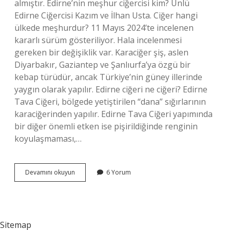
almıştır. Edirne’nin meşhur ciğercisi kim? Ünlü
Edirne Ciğercisi Kazım ve İlhan Usta. Ciğer hangi
ülkede meşhurdur? 11 Mayıs 2024’te incelenen
kararlı sürüm gösteriliyor. Hala incelenmesi
gereken bir değişiklik var. Karaciğer şiş, aslen
Diyarbakır, Gaziantep ve Şanlıurfa’ya özgü bir
kebap türüdür, ancak Türkiye’nin güney illerinde
yaygın olarak yapılır. Edirne ciğeri ne ciğeri? Edirne
Tava Ciğeri, bölgede yetiştirilen “dana” sığırlarının
karaciğerinden yapılır. Edirne Tava Ciğeri yapımında
bir diğer önemli etken ise pişirildiğinde renginin
koyulaşmaması,…
Yaprak
Devamını okuyun
6 Yorum
Ciğer
Nerenin
Sitemap