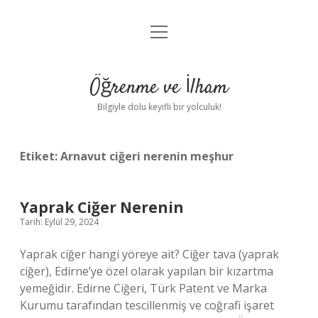
menüyü
Anasayfa
aç
Gizlilik Politikası
Öğrenme ve İlham
Yasal Uyarı
Bilgiyle dolu keyifli bir yolculuk!
Hakkımızda
Etiket:
Arnavut ciğeri nerenin meşhur
Yaprak Ciğer Nerenin
Tarih: Eylül 29, 2024
Yaprak ciğer hangi yöreye ait? Ciğer tava (yaprak
ciğer), Edirne’ye özel olarak yapılan bir kızartma
yemeğidir. Edirne Ciğeri, Türk Patent ve Marka
Kurumu tarafından tescillenmiş ve coğrafi işaret