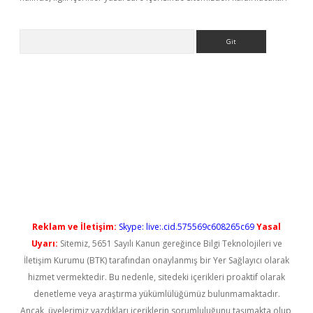
Arama
yeni giriş
Reklam ve İletişim:
Skype: live:.cid.575569c608265c69
Yasal
Uyarı:
Sitemiz, 5651 Sayılı Kanun gereğince Bilgi Teknolojileri ve
İletişim Kurumu (BTK) tarafından onaylanmış bir Yer Sağlayıcı olarak
hizmet vermektedir. Bu nedenle, sitedeki içerikleri proaktif olarak
denetleme veya araştırma yükümlülüğümüz bulunmamaktadır.
Ancak, üyelerimiz yazdıkları içeriklerin sorumluluğunu taşımakta olup,