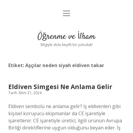
menüyü
Anasayfa
aç
Gizlilik Politikası
Öğrenme ve İlham
Yasal Uyarı
Bilgiyle dolu keyifli bir yolculuk!
Hakkımızda
Etiket:
Aşçılar neden siyah eldiven takar
Eldiven Simgesi Ne Anlama Gelir
Tarih: Ekim 21, 2024
Eldiven sembolü ne anlama gelir? İş eldivenleri gibi
kişisel koruyucu ekipmanlar da CE işaretiyle
işaretlenir. CE işaretiyle üretici, ilgili ürünün Avrupa
Birliği direktiflerine uygun olduğunu beyan eder. İş