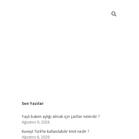
Sidebar
Son Yazılar
grandoperabet yeni gir
Yaşlı bakım aylığı almak için şartlar nelerdir ?
Ağustos 9, 2026
Kuveyt Türk’te kullanılabilir limit nedir ?
Ağustos 8, 2026