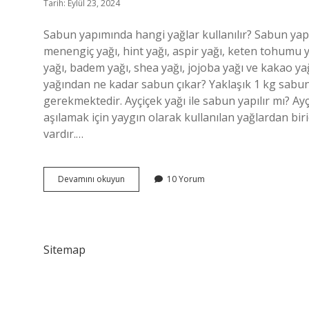
Tarih: Eylül 23, 2024
Sabun yapımında hangi yağlar kullanılır? Sabun yapı
menengiç yağı, hint yağı, aspir yağı, keten tohumu y
yağı, badem yağı, shea yağı, jojoba yağı ve kakao yağı
yağından ne kadar sabun çıkar? Yaklaşık 1 kg sabun 
gerekmektedir. Ayçiçek yağı ile sabun yapılır mı? Ayçiç
aşılamak için yaygın olarak kullanılan yağlardan biridi
vardır.…
En
Devamını okuyun
10 Yorum
Iyi
Sabun
Hangi
Yağdan
Yapılır
Sitemap