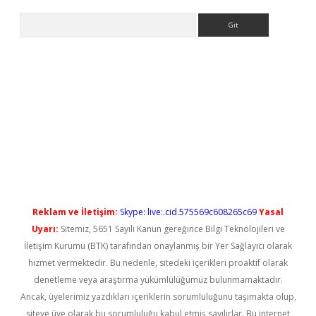
Arama
yeni giriş
Reklam ve İletişim:
Skype: live:.cid.575569c608265c69
Yasal
Uyarı:
Sitemiz, 5651 Sayılı Kanun gereğince Bilgi Teknolojileri ve
İletişim Kurumu (BTK) tarafından onaylanmış bir Yer Sağlayıcı olarak
hizmet vermektedir. Bu nedenle, sitedeki içerikleri proaktif olarak
denetleme veya araştırma yükümlülüğümüz bulunmamaktadır.
Ancak, üyelerimiz yazdıkları içeriklerin sorumluluğunu taşımakta olup,
siteye üye olarak bu sorumluluğu kabul etmiş sayılırlar. Bu internet