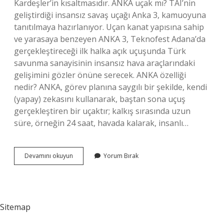
Kardeşler’in kısaltmasıdır. ANKA uçak mı? TAI’nin
geliştirdiği insansız savaş uçağı Anka 3, kamuoyuna
tanıtılmaya hazırlanıyor. Uçan kanat yapısına sahip
ve yarasaya benzeyen ANKA 3, Teknofest Adana’da
gerçekleştireceği ilk halka açık uçuşunda Türk
savunma sanayisinin insansız hava araçlarındaki
gelişimini gözler önüne serecek. ANKA özelliği
nedir? ANKA, görev planına saygılı bir şekilde, kendi
(yapay) zekasını kullanarak, baştan sona uçuş
gerçekleştiren bir uçaktır; kalkış sırasında uzun
süre, örneğin 24 saat, havada kalarak, insanlı…
Anka
Devamını okuyun
Yorum Bırak
Mi
Bayraktar
Mi
Sitemap