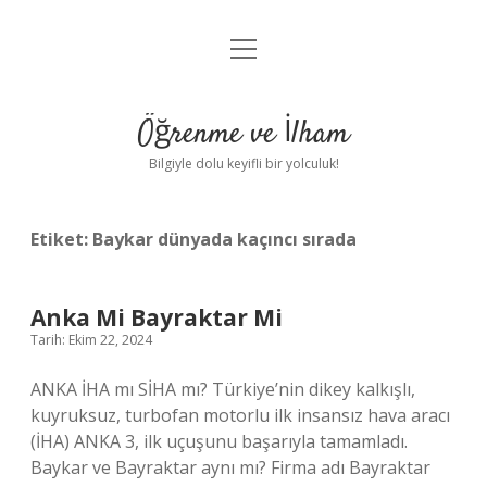
menüyü
Anasayfa
aç
Gizlilik Politikası
Öğrenme ve İlham
Yasal Uyarı
Bilgiyle dolu keyifli bir yolculuk!
Hakkımızda
Etiket:
Baykar dünyada kaçıncı sırada
Anka Mi Bayraktar Mi
Tarih: Ekim 22, 2024
ANKA İHA mı SİHA mı? Türkiye’nin dikey kalkışlı,
kuyruksuz, turbofan motorlu ilk insansız hava aracı
(İHA) ANKA 3, ilk uçuşunu başarıyla tamamladı.
Baykar ve Bayraktar aynı mı? Firma adı Bayraktar