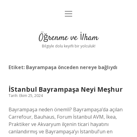
menüyü
Anasayfa
aç
Gizlilik Politikası
Öğrenme ve İlham
Yasal Uyarı
Bilgiyle dolu keyifli bir yolculuk!
Hakkımızda
Etiket:
Bayrampaşa önceden nereye bağlıydı
İStanbul Bayrampaşa Neyi Meşhur
Tarih: Ekim 25, 2024
Bayrampaşa neden önemli? Bayrampaşa’da açılan
Carrefour, Bauhaus, Forum İstanbul AVM, İkea,
Praktiker ve Akvaryum ilçenin ticari hayatını
canlandırmış ve Bayrampaşa’yı İstanbul’un en