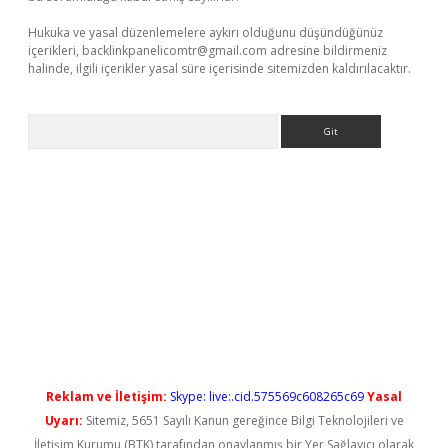
Hukuka ve yasal düzenlemelere aykırı olduğunu düşündüğünüz
içerikleri,
backlinkpanelicomtr@gmail.com
adresine bildirmeniz
halinde, ilgili içerikler yasal süre içerisinde sitemizden kaldırılacaktır.
Arama
yeni giriş
Reklam ve İletişim:
Skype: live:.cid.575569c608265c69
Yasal
Uyarı:
Sitemiz, 5651 Sayılı Kanun gereğince Bilgi Teknolojileri ve
İletişim Kurumu (BTK) tarafından onaylanmış bir Yer Sağlayıcı olarak