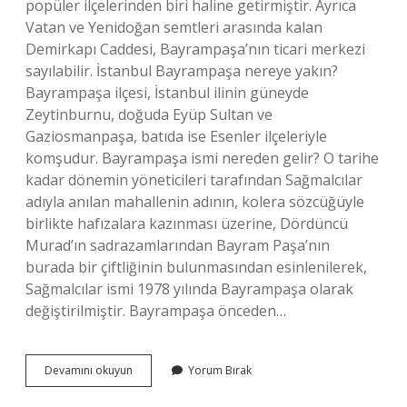
popüler ilçelerinden biri haline getirmiştir. Ayrıca
Vatan ve Yenidoğan semtleri arasında kalan
Demirkapı Caddesi, Bayrampaşa’nın ticari merkezi
sayılabilir. İstanbul Bayrampaşa nereye yakın?
Bayrampaşa ilçesi, İstanbul ilinin güneyde
Zeytinburnu, doğuda Eyüp Sultan ve
Gaziosmanpaşa, batıda ise Esenler ilçeleriyle
komşudur. Bayrampaşa ismi nereden gelir? O tarihe
kadar dönemin yöneticileri tarafından Sağmalcılar
adıyla anılan mahallenin adının, kolera sözcüğüyle
birlikte hafızalara kazınması üzerine, Dördüncü
Murad’ın sadrazamlarından Bayram Paşa’nın
burada bir çiftliğinin bulunmasından esinlenilerek,
Sağmalcılar ismi 1978 yılında Bayrampaşa olarak
değiştirilmiştir. Bayrampaşa önceden…
İStanbul
Devamını okuyun
Yorum Bırak
Bayrampaşa
Neyi