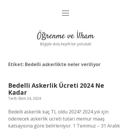
menüyü
Anasayfa
aç
Gizlilik Politikası
Öğrenme ve İlham
Yasal Uyarı
Bilgiyle dolu keyifli bir yolculuk!
Hakkımızda
Etiket:
Bedelli askerlikte neler veriliyor
Bedelli Askerlik Ücreti 2024 Ne
Kadar
Tarih: Ekim 24, 2024
Bedelli askerlik kaç TL oldu 2024? 2024 yılı için
ödenecek askerlik ücreti tutarı memur maaş
katsayısına göre belirleniyor. 1 Temmuz – 31 Aralık