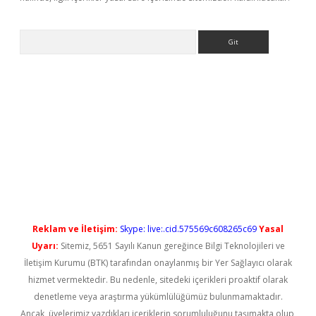
Arama
yeni giriş
Reklam ve İletişim:
Skype: live:.cid.575569c608265c69
Yasal
Uyarı:
Sitemiz, 5651 Sayılı Kanun gereğince Bilgi Teknolojileri ve
İletişim Kurumu (BTK) tarafından onaylanmış bir Yer Sağlayıcı olarak
hizmet vermektedir. Bu nedenle, sitedeki içerikleri proaktif olarak
denetleme veya araştırma yükümlülüğümüz bulunmamaktadır.
Ancak, üyelerimiz yazdıkları içeriklerin sorumluluğunu taşımakta olup,