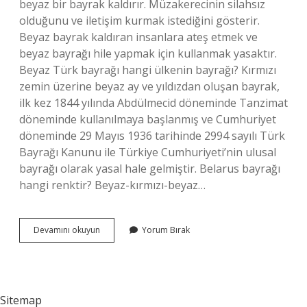
beyaz bir bayrak kaldırır. Müzakerecinin silahsız
olduğunu ve iletişim kurmak istediğini gösterir.
Beyaz bayrak kaldıran insanlara ateş etmek ve
beyaz bayrağı hile yapmak için kullanmak yasaktır.
Beyaz Türk bayrağı hangi ülkenin bayrağı? Kırmızı
zemin üzerine beyaz ay ve yıldızdan oluşan bayrak,
ilk kez 1844 yılında Abdülmecid döneminde Tanzimat
döneminde kullanılmaya başlanmış ve Cumhuriyet
döneminde 29 Mayıs 1936 tarihinde 2994 sayılı Türk
Bayrağı Kanunu ile Türkiye Cumhuriyeti’nin ulusal
bayrağı olarak yasal hale gelmiştir. Belarus bayrağı
hangi renktir? Beyaz-kırmızı-beyaz…
Beyaz
Devamını okuyun
Yorum Bırak
Bayrak
Hangi
Ülkeye
Ait
Sitemap