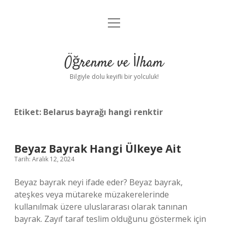
menüyü
Anasayfa
aç
Gizlilik Politikası
Öğrenme ve İlham
Yasal Uyarı
Bilgiyle dolu keyifli bir yolculuk!
Hakkımızda
Etiket:
Belarus bayrağı hangi renktir
Beyaz Bayrak Hangi Ülkeye Ait
Tarih: Aralık 12, 2024
Beyaz bayrak neyi ifade eder? Beyaz bayrak,
ateşkes veya mütareke müzakerelerinde
kullanılmak üzere uluslararası olarak tanınan
bayrak. Zayıf taraf teslim olduğunu göstermek için