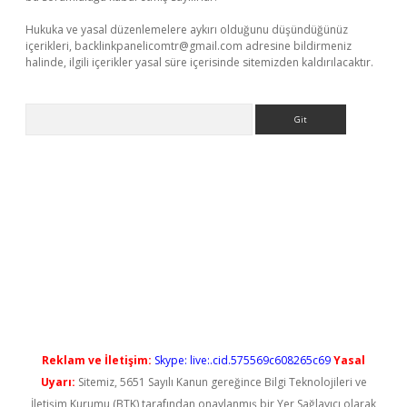
Hukuka ve yasal düzenlemelere aykırı olduğunu düşündüğünüz
içerikleri,
backlinkpanelicomtr@gmail.com
adresine bildirmeniz
halinde, ilgili içerikler yasal süre içerisinde sitemizden kaldırılacaktır.
Arama
 yeni giriş
Reklam ve İletişim:
Skype: live:.cid.575569c608265c69
Yasal
Uyarı:
Sitemiz, 5651 Sayılı Kanun gereğince Bilgi Teknolojileri ve
İletişim Kurumu (BTK) tarafından onaylanmış bir Yer Sağlayıcı olarak