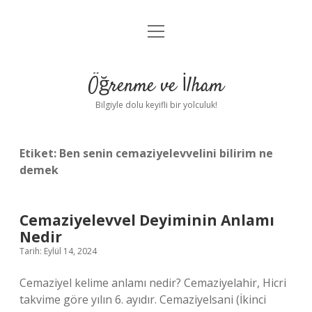
menüyü
Anasayfa
aç
Gizlilik Politikası
Öğrenme ve İlham
Yasal Uyarı
Bilgiyle dolu keyifli bir yolculuk!
Hakkımızda
Etiket:
Ben senin cemaziyelevvelini bilirim ne
demek
Cemaziyelevvel Deyiminin Anlamı
Nedir
Tarih: Eylül 14, 2024
Cemaziyel kelime anlamı nedir? Cemaziyelahir, Hicri
takvime göre yılın 6. ayıdır. Cemaziyelsani (İkinci