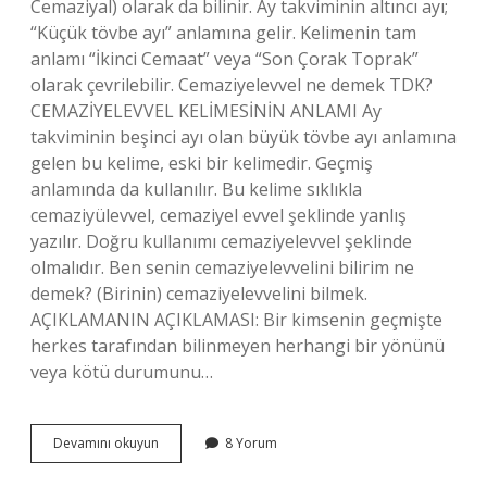
Cemaziyal) olarak da bilinir. Ay takviminin altıncı ayı;
“Küçük tövbe ayı” anlamına gelir. Kelimenin tam
anlamı “İkinci Cemaat” veya “Son Çorak Toprak”
olarak çevrilebilir. Cemaziyelevvel ne demek TDK?
CEMAZİYELEVVEL KELİMESİNİN ANLAMI Ay
takviminin beşinci ayı olan büyük tövbe ayı anlamına
gelen bu kelime, eski bir kelimedir. Geçmiş
anlamında da kullanılır. Bu kelime sıklıkla
cemaziyülevvel, cemaziyel evvel şeklinde yanlış
yazılır. Doğru kullanımı cemaziyelevvel şeklinde
olmalıdır. Ben senin cemaziyelevvelini bilirim ne
demek? (Birinin) cemaziyelevvelini bilmek.
AÇIKLAMANIN AÇIKLAMASI: Bir kimsenin geçmişte
herkes tarafından bilinmeyen herhangi bir yönünü
veya kötü durumunu…
Cemaziyelevvel
Devamını okuyun
8 Yorum
Deyiminin
Anlamı