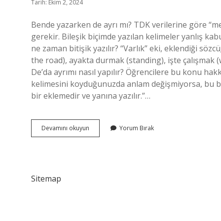
Tarih: Ekim 2, 2024
Bende yazarken de ayrı mı? TDK verilerine göre “me
gerekir. Bileşik biçimde yazılan kelimeler yanlış kab
ne zaman bitişik yazılır? “Varlık” eki, eklendiği söz
the road), ayakta durmak (standing), işte çalışmak 
De’da ayrımı nasıl yapılır? Öğrencilere bu konu hakkı
kelimesini koyduğunuzda anlam değişmiyorsa, bu bir 
bir eklemedir ve yanına yazılır.”…
Bende
Devamını okuyun
Yorum Bırak
Derken
De
Ayri
Mi
Sitemap