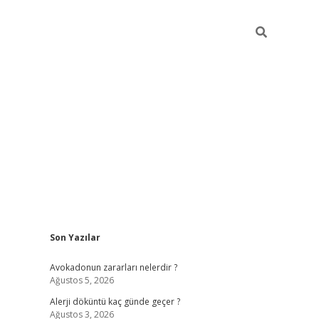
Sidebar
Son Yazılar
grandoperabet yeni gir
Avokadonun zararları nelerdir ?
Ağustos 5, 2026
Alerji döküntü kaç günde geçer ?
Ağustos 3, 2026