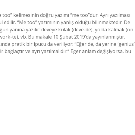
 too” kelimesinin doğru yazımı “me too”dur. Ayrı yazılması
ul edilir. “Me too” yazımının yanlış olduğu bilinmektedir. De
cüğün yanına yazılır: deveye kulak (deve-de), yolda kalmak (on
(work-te), vb. Bu makale 10 Şubat 2019’da yayınlanmıştır.
nda pratik bir ipucu da veriliyor: “Eğer de, da yerine ‘genius’
bağlaçtır ve ayrı yazılmalıdır.” Eğer anlam değişiyorsa, bu