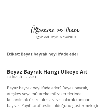
menüyü
Anasayfa
aç
Gizlilik Politikası
Öğrenme ve İlham
Yasal Uyarı
Bilgiyle dolu keyifli bir yolculuk!
Hakkımızda
Etiket:
Beyaz bayrak neyi ifade eder
Beyaz Bayrak Hangi Ülkeye Ait
Tarih: Aralık 12, 2024
Beyaz bayrak neyi ifade eder? Beyaz bayrak,
ateşkes veya mütareke müzakerelerinde
kullanılmak üzere uluslararası olarak tanınan
bayrak. Zayıf taraf teslim olduğunu göstermek için