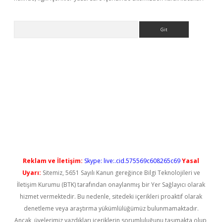
Arama
yeni giriş
Reklam ve İletişim:
Skype: live:.cid.575569c608265c69
Yasal
Uyarı:
Sitemiz, 5651 Sayılı Kanun gereğince Bilgi Teknolojileri ve
İletişim Kurumu (BTK) tarafından onaylanmış bir Yer Sağlayıcı olarak
hizmet vermektedir. Bu nedenle, sitedeki içerikleri proaktif olarak
denetleme veya araştırma yükümlülüğümüz bulunmamaktadır.
Ancak, üyelerimiz yazdıkları içeriklerin sorumluluğunu taşımakta olup,