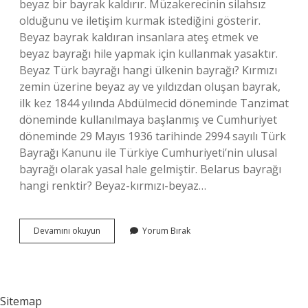
beyaz bir bayrak kaldırır. Müzakerecinin silahsız
olduğunu ve iletişim kurmak istediğini gösterir.
Beyaz bayrak kaldıran insanlara ateş etmek ve
beyaz bayrağı hile yapmak için kullanmak yasaktır.
Beyaz Türk bayrağı hangi ülkenin bayrağı? Kırmızı
zemin üzerine beyaz ay ve yıldızdan oluşan bayrak,
ilk kez 1844 yılında Abdülmecid döneminde Tanzimat
döneminde kullanılmaya başlanmış ve Cumhuriyet
döneminde 29 Mayıs 1936 tarihinde 2994 sayılı Türk
Bayrağı Kanunu ile Türkiye Cumhuriyeti’nin ulusal
bayrağı olarak yasal hale gelmiştir. Belarus bayrağı
hangi renktir? Beyaz-kırmızı-beyaz…
Beyaz
Devamını okuyun
Yorum Bırak
Bayrak
Hangi
Ülkeye
Ait
Sitemap