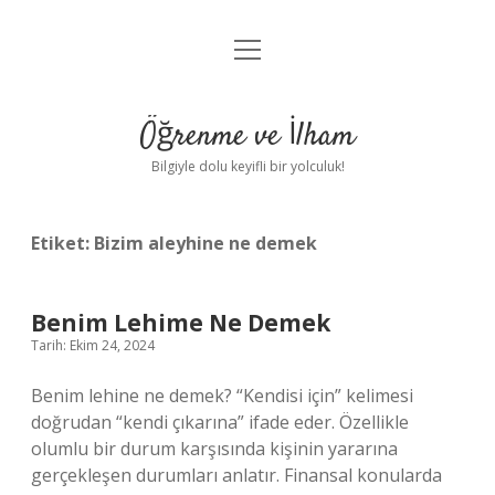
menüyü
Anasayfa
aç
Gizlilik Politikası
Öğrenme ve İlham
Yasal Uyarı
Bilgiyle dolu keyifli bir yolculuk!
Hakkımızda
Etiket:
Bizim aleyhine ne demek
Benim Lehime Ne Demek
Tarih: Ekim 24, 2024
Benim lehine ne demek? “Kendisi için” kelimesi
doğrudan “kendi çıkarına” ifade eder. Özellikle
olumlu bir durum karşısında kişinin yararına
gerçekleşen durumları anlatır. Finansal konularda