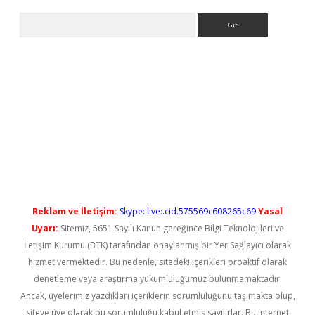
Arama
yeni giriş
Reklam ve İletişim:
Skype: live:.cid.575569c608265c69
Yasal
Uyarı:
Sitemiz, 5651 Sayılı Kanun gereğince Bilgi Teknolojileri ve
İletişim Kurumu (BTK) tarafından onaylanmış bir Yer Sağlayıcı olarak
hizmet vermektedir. Bu nedenle, sitedeki içerikleri proaktif olarak
denetleme veya araştırma yükümlülüğümüz bulunmamaktadır.
Ancak, üyelerimiz yazdıkları içeriklerin sorumluluğunu taşımakta olup,
siteye üye olarak bu sorumluluğu kabul etmiş sayılırlar. Bu internet