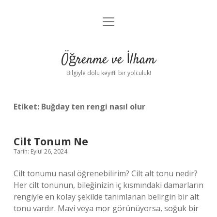
menüyü
Anasayfa
aç
Gizlilik Politikası
Öğrenme ve İlham
Yasal Uyarı
Bilgiyle dolu keyifli bir yolculuk!
Hakkımızda
Etiket:
Buğday ten rengi nasıl olur
Cilt Tonum Ne
Tarih: Eylül 26, 2024
Cilt tonumu nasıl öğrenebilirim? Cilt alt tonu nedir?
Her cilt tonunun, bileğinizin iç kısmındaki damarların
rengiyle en kolay şekilde tanımlanan belirgin bir alt
tonu vardır. Mavi veya mor görünüyorsa, soğuk bir