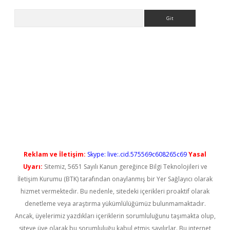
Arama
 yeni giriş
Reklam ve İletişim:
Skype: live:.cid.575569c608265c69
Yasal
Uyarı:
Sitemiz, 5651 Sayılı Kanun gereğince Bilgi Teknolojileri ve
İletişim Kurumu (BTK) tarafından onaylanmış bir Yer Sağlayıcı olarak
hizmet vermektedir. Bu nedenle, sitedeki içerikleri proaktif olarak
denetleme veya araştırma yükümlülüğümüz bulunmamaktadır.
Ancak, üyelerimiz yazdıkları içeriklerin sorumluluğunu taşımakta olup,
siteye üye olarak bu sorumluluğu kabul etmiş sayılırlar. Bu internet