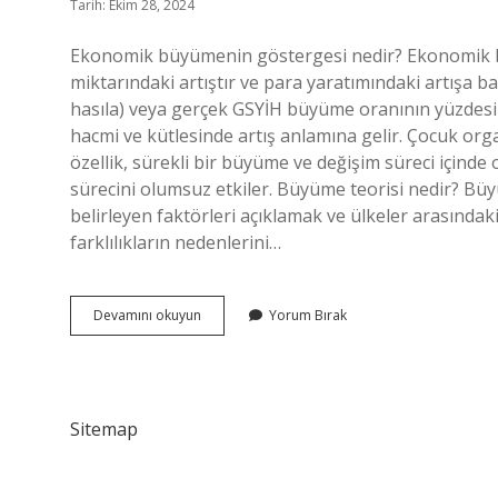
Tarih: Ekim 28, 2024
Ekonomik büyümenin göstergesi nedir? Ekonomik b
miktarındaki artıştır ve para yaratımındaki artışa ba
hasıla) veya gerçek GSYİH büyüme oranının yüzdesi
hacmi ve kütlesinde artış anlamına gelir. Çocuk or
özellik, sürekli bir büyüme ve değişim süreci içind
sürecini olumsuz etkiler. Büyüme teorisi nedir? Büy
belirleyen faktörleri açıklamak ve ülkeler arasında
farklılıkların nedenlerini…
Büyümenin
Devamını okuyun
Yorum Bırak
Göstergesi
Nedir
Sitemap