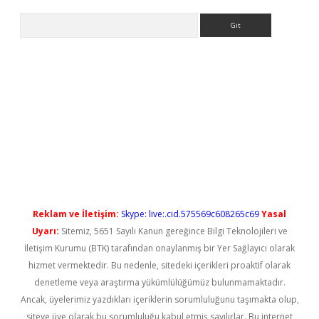
Arama
yeni giriş
Reklam ve İletişim:
Skype: live:.cid.575569c608265c69
Yasal
Uyarı:
Sitemiz, 5651 Sayılı Kanun gereğince Bilgi Teknolojileri ve
İletişim Kurumu (BTK) tarafından onaylanmış bir Yer Sağlayıcı olarak
hizmet vermektedir. Bu nedenle, sitedeki içerikleri proaktif olarak
denetleme veya araştırma yükümlülüğümüz bulunmamaktadır.
Ancak, üyelerimiz yazdıkları içeriklerin sorumluluğunu taşımakta olup,
siteye üye olarak bu sorumluluğu kabul etmiş sayılırlar. Bu internet