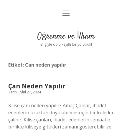
menüyü
Anasayfa
aç
Gizlilik Politikası
Öğrenme ve İlham
Yasal Uyarı
Bilgiyle dolu keyifli bir yolculuk!
Hakkımızda
Etiket:
Can neden yapılır
Çan Neden Yapılır
Tarih: Eylül 27, 2024
Kilise çanı neden yapılır? Amaç Çanlar, ibadet
edenlerin uzaktan duyulabilmesi için bir kuleden
çalınır. Kilise çanları, ibadet edenlerin cemaatle
birlikte kiliseye gittikleri zamanı gösterebilir ve