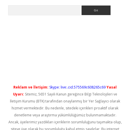
Arama
yeni giriş
Reklam ve İletişim:
Skype: live:.cid.575569c608265c69
Yasal
Uyarı:
Sitemiz, 5651 Sayılı Kanun gereğince Bilgi Teknolojileri ve
İletişim Kurumu (BTK) tarafından onaylanmış bir Yer Sağlayıcı olarak
hizmet vermektedir. Bu nedenle, sitedeki içerikleri proaktif olarak
denetleme veya araştırma yükümlülüğümüz bulunmamaktadır.
Ancak, üyelerimiz yazdıkları içeriklerin sorumluluğunu taşımakta olup,
siteye üye olarak bu sorumluluğu kabul etmiş sayılırlar. Bu internet