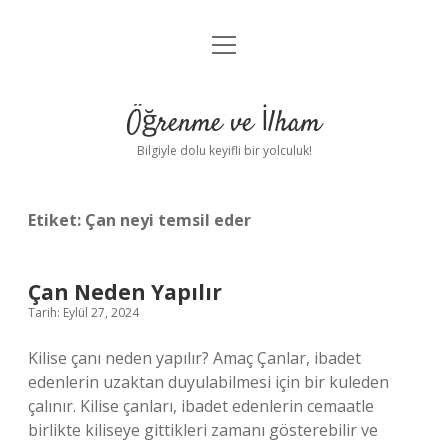
menüyü
Anasayfa
aç
Gizlilik Politikası
Öğrenme ve İlham
Yasal Uyarı
Bilgiyle dolu keyifli bir yolculuk!
Hakkımızda
Etiket:
Çan neyi temsil eder
Çan Neden Yapılır
Tarih: Eylül 27, 2024
Kilise çanı neden yapılır? Amaç Çanlar, ibadet
edenlerin uzaktan duyulabilmesi için bir kuleden
çalınır. Kilise çanları, ibadet edenlerin cemaatle
birlikte kiliseye gittikleri zamanı gösterebilir ve