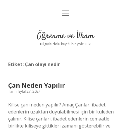
menüyü
Anasayfa
aç
Gizlilik Politikası
Öğrenme ve İlham
Yasal Uyarı
Bilgiyle dolu keyifli bir yolculuk!
Hakkımızda
Etiket:
Çan olayı nedir
Çan Neden Yapılır
Tarih: Eylül 27, 2024
Kilise çanı neden yapılır? Amaç Çanlar, ibadet
edenlerin uzaktan duyulabilmesi için bir kuleden
çalınır. Kilise çanları, ibadet edenlerin cemaatle
birlikte kiliseye gittikleri zamanı gösterebilir ve