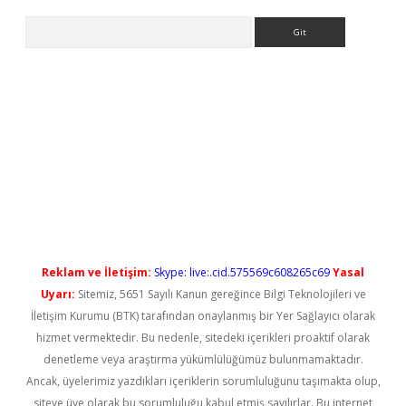
Arama
yeni giriş
Reklam ve İletişim:
Skype: live:.cid.575569c608265c69
Yasal
Uyarı:
Sitemiz, 5651 Sayılı Kanun gereğince Bilgi Teknolojileri ve
İletişim Kurumu (BTK) tarafından onaylanmış bir Yer Sağlayıcı olarak
hizmet vermektedir. Bu nedenle, sitedeki içerikleri proaktif olarak
denetleme veya araştırma yükümlülüğümüz bulunmamaktadır.
Ancak, üyelerimiz yazdıkları içeriklerin sorumluluğunu taşımakta olup,
siteye üye olarak bu sorumluluğu kabul etmiş sayılırlar. Bu internet