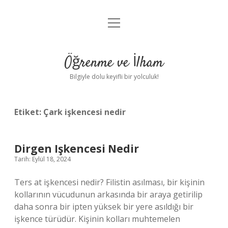
menüyü
Anasayfa
aç
Gizlilik Politikası
Öğrenme ve İlham
Yasal Uyarı
Bilgiyle dolu keyifli bir yolculuk!
Hakkımızda
Etiket:
Çark işkencesi nedir
Dirgen Işkencesi Nedir
Tarih: Eylül 18, 2024
Ters at işkencesi nedir? Filistin asılması, bir kişinin
kollarının vücudunun arkasında bir araya getirilip
daha sonra bir ipten yüksek bir yere asıldığı bir
işkence türüdür. Kişinin kolları muhtemelen