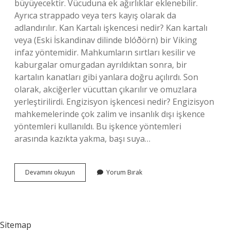
büyüyecektir. Vücuduna ek ağırlıklar eklenebilir.
Ayrıca strappado veya ters kayış olarak da
adlandırılır. Kan Kartalı işkencesi nedir? Kan kartalı
veya (Eski İskandinav dilinde blóðörn) bir Viking
infaz yöntemidir. Mahkumların sırtları kesilir ve
kaburgalar omurgadan ayrıldıktan sonra, bir
kartalın kanatları gibi yanlara doğru açılırdı. Son
olarak, akciğerler vücuttan çıkarılır ve omuzlara
yerleştirilirdi. Engizisyon işkencesi nedir? Engizisyon
mahkemelerinde çok zalim ve insanlık dışı işkence
yöntemleri kullanıldı. Bu işkence yöntemleri
arasında kazıkta yakma, başı suya…
Dirgen
Devamını okuyun
Yorum Bırak
Işkencesi
Nedir
Sitemap