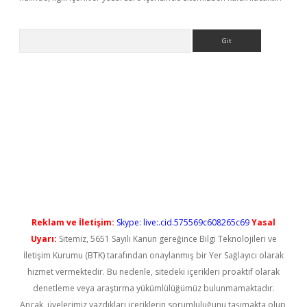
Arama
erabet yeni giriş
Reklam ve İletişim:
Skype: live:.cid.575569c608265c69
Yasal
Uyarı:
Sitemiz, 5651 Sayılı Kanun gereğince Bilgi Teknolojileri ve
İletişim Kurumu (BTK) tarafından onaylanmış bir Yer Sağlayıcı olarak
hizmet vermektedir. Bu nedenle, sitedeki içerikleri proaktif olarak
denetleme veya araştırma yükümlülüğümüz bulunmamaktadır.
Ancak, üyelerimiz yazdıkları içeriklerin sorumluluğunu taşımakta olup,