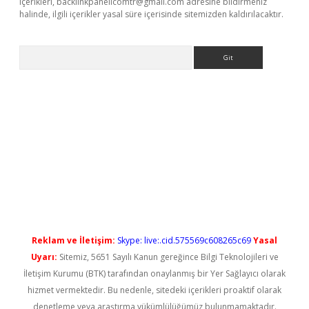
içerikleri,
backlinkpanelicomtr@gmail.com
adresine bildirmeniz
halinde, ilgili içerikler yasal süre içerisinde sitemizden kaldırılacaktır.
Arama
yeni giriş
Reklam ve İletişim:
Skype: live:.cid.575569c608265c69
Yasal
Uyarı:
Sitemiz, 5651 Sayılı Kanun gereğince Bilgi Teknolojileri ve
İletişim Kurumu (BTK) tarafından onaylanmış bir Yer Sağlayıcı olarak
hizmet vermektedir. Bu nedenle, sitedeki içerikleri proaktif olarak
denetleme veya araştırma yükümlülüğümüz bulunmamaktadır.