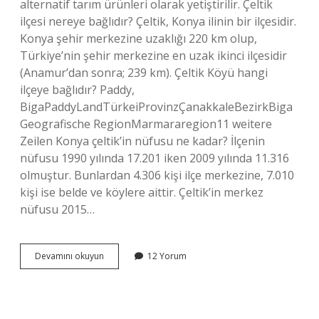
alternatif tarım ürünleri olarak yetiştirilir. Çeltik
ilçesi nereye bağlıdır? Çeltik, Konya ilinin bir ilçesidir.
Konya şehir merkezine uzaklığı 220 km olup,
Türkiye’nin şehir merkezine en uzak ikinci ilçesidir
(Anamur’dan sonra; 239 km). Çeltik Köyü hangi
ilçeye bağlıdır? Paddy,
BigaPaddyLandTürkeiProvinzÇanakkaleBezirkBiga
Geografische RegionMarmararegion11 weitere
Zeilen Konya çeltik’in nüfusu ne kadar? İlçenin
nüfusu 1990 yılında 17.201 iken 2009 yılında 11.316
olmuştur. Bunlardan 4.306 kişi ilçe merkezine, 7.010
kişi ise belde ve köylere aittir. Çeltik’in merkez
nüfusu 2015…
Çeltik
Devamını okuyun
12 Yorum
Hangi
Ilin
Ilçesidir