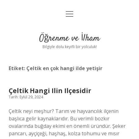
menüyü
Anasayfa
aç
Gizlilik Politikası
Öğrenme ve İlham
Yasal Uyarı
Bilgiyle dolu keyifli bir yolculuk!
Hakkımızda
Etiket:
Çeltik en çok hangi ilde yetişir
Çeltik Hangi Ilin Ilçesidir
Tarih: Eylül 29, 2024
Çeltik neyi meşhur? Tarım ve hayvancılık ilçenin
başlıca gelir kaynaklarıdır. Bu verimli bozkır
ovalarında buğday ekimi en önemli üründür. Şeker
pancarı, ayçiçeği, haşhaş, kolza tohumu ve mısır