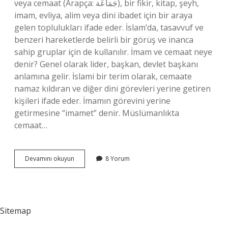
veya cemaat (Arapça: جَمَاعَة), bir fikir, kitap, şeyh,
imam, evliya, alim veya dini ibadet için bir araya
gelen toplulukları ifade eder. İslam’da, tasavvuf ve
benzeri hareketlerde belirli bir görüş ve inanca
sahip gruplar için de kullanılır. İmam ve cemaat neye
denir? Genel olarak lider, başkan, devlet başkanı
anlamına gelir. İslami bir terim olarak, cemaate
namaz kıldıran ve diğer dini görevleri yerine getiren
kişileri ifade eder. İmamın görevini yerine
getirmesine “imamet” denir. Müslümanlıkta
cemaat…
Cemaat
Devamını okuyun
8 Yorum
Ne
Demek
Dini
Sitemap