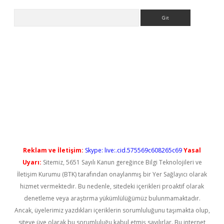
Arama
 yeni giriş
Reklam ve İletişim:
Skype: live:.cid.575569c608265c69
Yasal
Uyarı:
Sitemiz, 5651 Sayılı Kanun gereğince Bilgi Teknolojileri ve
İletişim Kurumu (BTK) tarafından onaylanmış bir Yer Sağlayıcı olarak
hizmet vermektedir. Bu nedenle, sitedeki içerikleri proaktif olarak
denetleme veya araştırma yükümlülüğümüz bulunmamaktadır.
Ancak, üyelerimiz yazdıkları içeriklerin sorumluluğunu taşımakta olup,
siteye üye olarak bu sorumluluğu kabul etmiş sayılırlar. Bu internet