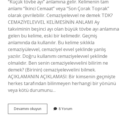
“Küçük tövbe ayı” anlamına gelir. Kelimenin tam
anlamı “İkinci Cemaat” veya “Son Çorak Toprak”
olarak çevrilebilir. Cemaziyelevvel ne demek TDK?
CEMAZİYELEVVEL KELİMESİNİN ANLAMI Ay
takviminin beşinci ayı olan büyük tövbe ayı anlamına
gelen bu kelime, eski bir kelimedir. Geçmiş
anlamında da kullanılır. Bu kelime sıklıkla
cemaziyülevvel, cemaziyel evvel şeklinde yanlış
yazılır. Doğru kullanımı cemaziyelevvel şeklinde
olmalıdır. Ben senin cemaziyelevvelini bilirim ne
demek? (Birinin) cemaziyelevvelini bilmek.
AÇIKLAMANIN AÇIKLAMASI: Bir kimsenin geçmişte
herkes tarafından bilinmeyen herhangi bir yönünü
veya kötü durumunu…
Cemaziyelevvel
Devamını okuyun
8 Yorum
Deyiminin
Anlamı
Nedir