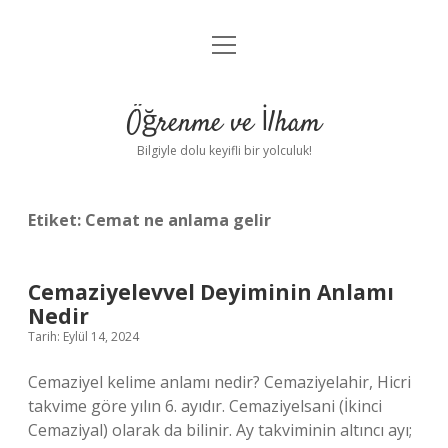
menüyü
Anasayfa
aç
Gizlilik Politikası
Öğrenme ve İlham
Yasal Uyarı
Bilgiyle dolu keyifli bir yolculuk!
Hakkımızda
Etiket:
Cemat ne anlama gelir
Cemaziyelevvel Deyiminin Anlamı
Nedir
Tarih: Eylül 14, 2024
Cemaziyel kelime anlamı nedir? Cemaziyelahir, Hicri
takvime göre yılın 6. ayıdır. Cemaziyelsani (İkinci
Cemaziyal) olarak da bilinir. Ay takviminin altıncı ayı;