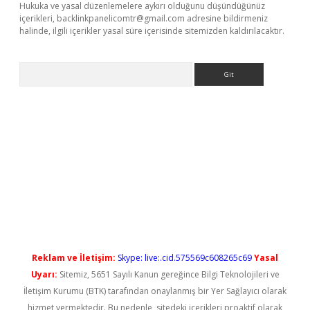
Hukuka ve yasal düzenlemelere aykırı olduğunu düşündüğünüz
içerikleri,
backlinkpanelicomtr@gmail.com
adresine bildirmeniz
halinde, ilgili içerikler yasal süre içerisinde sitemizden kaldırılacaktır.
Arama
rabet yeni giriş
Reklam ve İletişim:
Skype: live:.cid.575569c608265c69
Yasal
Uyarı:
Sitemiz, 5651 Sayılı Kanun gereğince Bilgi Teknolojileri ve
İletişim Kurumu (BTK) tarafından onaylanmış bir Yer Sağlayıcı olarak
hizmet vermektedir. Bu nedenle, sitedeki içerikleri proaktif olarak