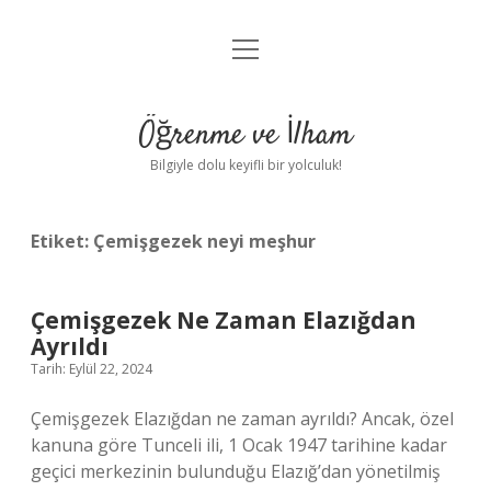
menüyü
Anasayfa
aç
Gizlilik Politikası
Öğrenme ve İlham
Yasal Uyarı
Bilgiyle dolu keyifli bir yolculuk!
Hakkımızda
Etiket:
Çemişgezek neyi meşhur
Çemişgezek Ne Zaman Elazığdan
Ayrıldı
Tarih: Eylül 22, 2024
Çemişgezek Elazığdan ne zaman ayrıldı? Ancak, özel
kanuna göre Tunceli ili, 1 Ocak 1947 tarihine kadar
geçici merkezinin bulunduğu Elazığ’dan yönetilmiş