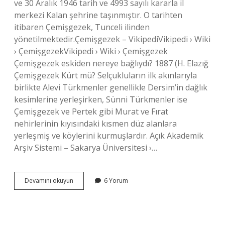
ve 30 Aralık 1946 tarih ve 4993 sayılı kararla il
merkezi Kalan şehrine taşınmıştır. O tarihten
itibaren Çemişgezek, Tunceli ilinden
yönetilmektedir.Çemişgezek – VikipediVikipedi › Wiki
› ÇemişgezekVikipedi › Wiki › Çemişgezek
Çemişgezek eskiden nereye bağlıydı? 1887 (H. Elazığ
Çemişgezek Kürt mü? Selçukluların ilk akınlarıyla
birlikte Alevi Türkmenler genellikle Dersim’in dağlık
kesimlerine yerleşirken, Sünni Türkmenler ise
Çemişgezek ve Pertek gibi Murat ve Fırat
nehirlerinin kıyısındaki kısmen düz alanlara
yerleşmiş ve köylerini kurmuşlardır. Açık Akademik
Arşiv Sistemi – Sakarya Üniversitesi ›…
Çemişgezek
Devamını okuyun
6 Yorum
Ne
Zaman
Elazığdan
Ayrıldı