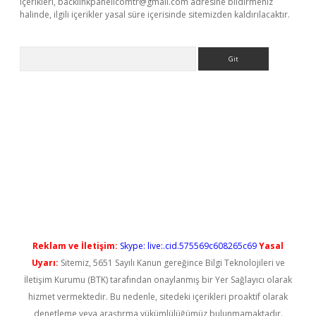
içerikleri,
backlinkpanelicomtr@gmail.com
adresine bildirmeniz
halinde, ilgili içerikler yasal süre içerisinde sitemizden kaldırılacaktır.
Arama
yeni giriş
Reklam ve İletişim:
Skype: live:.cid.575569c608265c69
Yasal
Uyarı:
Sitemiz, 5651 Sayılı Kanun gereğince Bilgi Teknolojileri ve
İletişim Kurumu (BTK) tarafından onaylanmış bir Yer Sağlayıcı olarak
hizmet vermektedir. Bu nedenle, sitedeki içerikleri proaktif olarak
denetleme veya araştırma yükümlülüğümüz bulunmamaktadır.