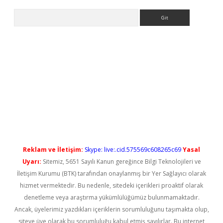
Arama
yeni giriş
Reklam ve İletişim:
Skype: live:.cid.575569c608265c69
Yasal
Uyarı:
Sitemiz, 5651 Sayılı Kanun gereğince Bilgi Teknolojileri ve
İletişim Kurumu (BTK) tarafından onaylanmış bir Yer Sağlayıcı olarak
hizmet vermektedir. Bu nedenle, sitedeki içerikleri proaktif olarak
denetleme veya araştırma yükümlülüğümüz bulunmamaktadır.
Ancak, üyelerimiz yazdıkları içeriklerin sorumluluğunu taşımakta olup,
siteye üye olarak bu sorumluluğu kabul etmiş sayılırlar. Bu internet