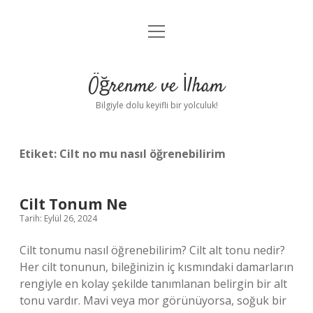
menüyü
Anasayfa
aç
Gizlilik Politikası
Öğrenme ve İlham
Yasal Uyarı
Bilgiyle dolu keyifli bir yolculuk!
Hakkımızda
Etiket:
Cilt no mu nasıl öğrenebilirim
Cilt Tonum Ne
Tarih: Eylül 26, 2024
Cilt tonumu nasıl öğrenebilirim? Cilt alt tonu nedir?
Her cilt tonunun, bileğinizin iç kısmındaki damarların
rengiyle en kolay şekilde tanımlanan belirgin bir alt
tonu vardır. Mavi veya mor görünüyorsa, soğuk bir