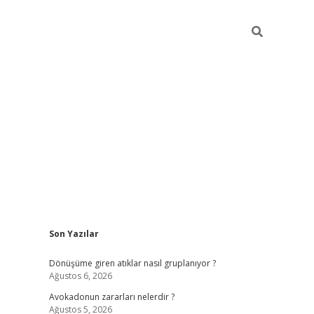
Sidebar
Son Yazılar
grandoperabet yeni g
Dönüşüme giren atıklar nasıl gruplanıyor ?
Ağustos 6, 2026
Avokadonun zararları nelerdir ?
Ağustos 5, 2026