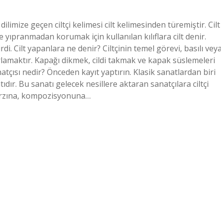
ilimize geçen ciltçi kelimesi cilt kelimesinden türemiştir. Cilt
e yıpranmadan korumak için kullanılan kılıflara cilt denir.
rdi. Cilt yapanlara ne denir? Ciltçinin temel görevi, basılı vey
azırlamaktır. Kapağı dikmek, cildi takmak ve kapak süslemeleri
natçısı nedir? Önceden kayıt yaptırın. Klasik sanatlardan biri
tıdır. Bu sanatı gelecek nesillere aktaran sanatçılara ciltçi
tarzına, kompozisyonuna…