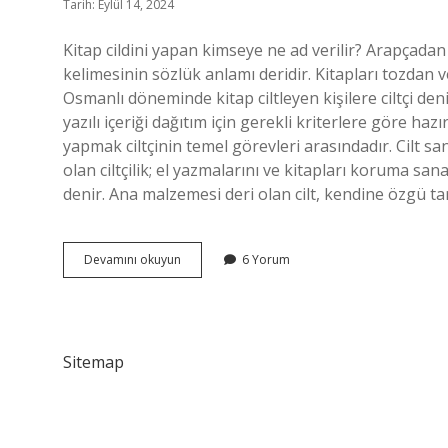
Tarih: Eylül 14, 2024
Kitap cildini yapan kimseye ne ad verilir? Arapçadan d
kelimesinin sözlük anlamı deridir. Kitapları tozdan v
Osmanlı döneminde kitap ciltleyen kişilere ciltçi deni
yazılı içeriği dağıtım için gerekli kriterlere göre h
yapmak ciltçinin temel görevleri arasındadır. Cilt sa
olan ciltçilik; el yazmalarını ve kitapları koruma sana
denir. Ana malzemesi deri olan cilt, kendine özgü 
Kitap
Devamını okuyun
6 Yorum
Ciltleme
Isini
Yapan
Kimseye
Ne
Sitemap
Denir