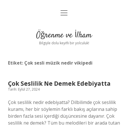
menüyü
Anasayfa
aç
Gizlilik Politikası
Öğrenme ve İlham
Yasal Uyarı
Bilgiyle dolu keyifli bir yolculuk!
Hakkımızda
Etiket:
Çok sesli müzik nedir vikipedi
Çok Seslilik Ne Demek Edebiyatta
Tarih: Eylül 27, 2024
Çok seslilik nedir edebiyatta? Dilbilimde çok seslilik
kuramı, her bir söylemin farklı bakış açılarına sahip
birden fazla sesi içerdiği düşüncesine dayanır. Çok
seslilik ne demek? Tüm bu melodileri bir arada tutan