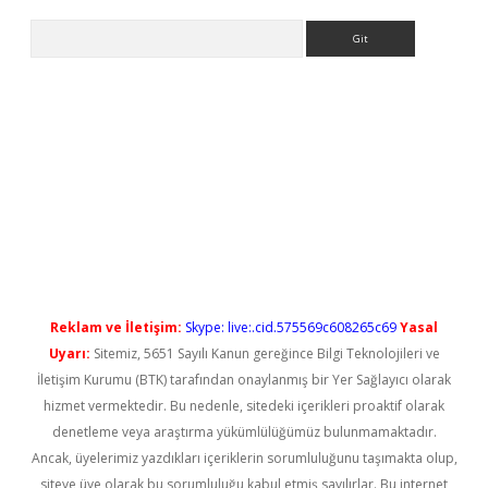
Arama
yeni giriş
Reklam ve İletişim:
Skype: live:.cid.575569c608265c69
Yasal
Uyarı:
Sitemiz, 5651 Sayılı Kanun gereğince Bilgi Teknolojileri ve
İletişim Kurumu (BTK) tarafından onaylanmış bir Yer Sağlayıcı olarak
hizmet vermektedir. Bu nedenle, sitedeki içerikleri proaktif olarak
denetleme veya araştırma yükümlülüğümüz bulunmamaktadır.
Ancak, üyelerimiz yazdıkları içeriklerin sorumluluğunu taşımakta olup,
siteye üye olarak bu sorumluluğu kabul etmiş sayılırlar. Bu internet