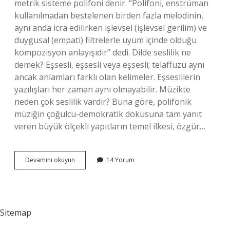
metrik sisteme polifoni denir. “Polifoni, enstrüman
kullanılmadan bestelenen birden fazla melodinin,
aynı anda icra edilirken işlevsel (işlevsel gerilim) ve
duygusal (empati) filtrelerle uyum içinde olduğu
kompozisyon anlayışıdır” dedi. Dilde seslilik ne
demek? Eşsesli, eşsesli veya eşsesli; telaffuzu aynı
ancak anlamları farklı olan kelimeler. Eşseslilerin
yazılışları her zaman aynı olmayabilir. Müzikte
neden çok seslilik vardır? Buna göre, polifonik
müziğin çoğulcu-demokratik dokusuna tam yanıt
veren büyük ölçekli yapıtların temel ilkesi, özgür…
Çok
Devamını okuyun
14 Yorum
Seslilik
Ne
Demek
Edebiyatta
Sitemap