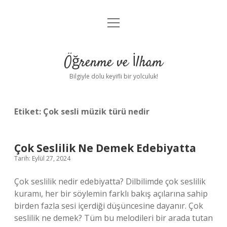
menüyü
Anasayfa
aç
Gizlilik Politikası
Öğrenme ve İlham
Yasal Uyarı
Bilgiyle dolu keyifli bir yolculuk!
Hakkımızda
Etiket:
Çok sesli müzik türü nedir
Çok Seslilik Ne Demek Edebiyatta
Tarih: Eylül 27, 2024
Çok seslilik nedir edebiyatta? Dilbilimde çok seslilik
kuramı, her bir söylemin farklı bakış açılarına sahip
birden fazla sesi içerdiği düşüncesine dayanır. Çok
seslilik ne demek? Tüm bu melodileri bir arada tutan