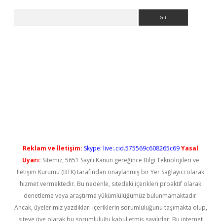
Arama
yeni giriş
Reklam ve İletişim:
Skype: live:.cid.575569c608265c69
Yasal
Uyarı:
Sitemiz, 5651 Sayılı Kanun gereğince Bilgi Teknolojileri ve
İletişim Kurumu (BTK) tarafından onaylanmış bir Yer Sağlayıcı olarak
hizmet vermektedir. Bu nedenle, sitedeki içerikleri proaktif olarak
denetleme veya araştırma yükümlülüğümüz bulunmamaktadır.
Ancak, üyelerimiz yazdıkları içeriklerin sorumluluğunu taşımakta olup,
siteye üye olarak bu sorumluluğu kabul etmiş sayılırlar. Bu internet