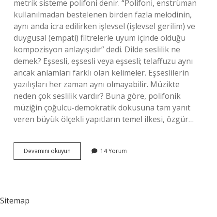
metrik sisteme polifoni denir. “Polifoni, enstrüman
kullanılmadan bestelenen birden fazla melodinin,
aynı anda icra edilirken işlevsel (işlevsel gerilim) ve
duygusal (empati) filtrelerle uyum içinde olduğu
kompozisyon anlayışıdır” dedi. Dilde seslilik ne
demek? Eşsesli, eşsesli veya eşsesli; telaffuzu aynı
ancak anlamları farklı olan kelimeler. Eşseslilerin
yazılışları her zaman aynı olmayabilir. Müzikte
neden çok seslilik vardır? Buna göre, polifonik
müziğin çoğulcu-demokratik dokusuna tam yanıt
veren büyük ölçekli yapıtların temel ilkesi, özgür…
Çok
Devamını okuyun
14 Yorum
Seslilik
Ne
Demek
Edebiyatta
Sitemap