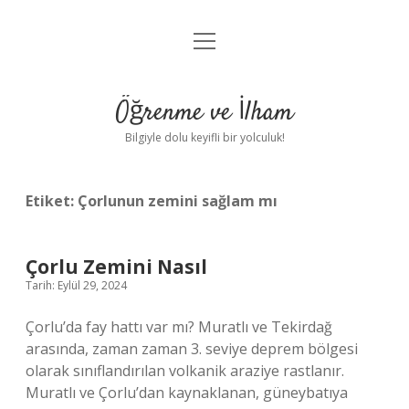
menüyü
Anasayfa
aç
Gizlilik Politikası
Öğrenme ve İlham
Yasal Uyarı
Bilgiyle dolu keyifli bir yolculuk!
Hakkımızda
Etiket:
Çorlunun zemini sağlam mı
Çorlu Zemini Nasıl
Tarih: Eylül 29, 2024
Çorlu’da fay hattı var mı? Muratlı ve Tekirdağ
arasında, zaman zaman 3. seviye deprem bölgesi
olarak sınıflandırılan volkanik araziye rastlanır.
Muratlı ve Çorlu’dan kaynaklanan, güneybatıya