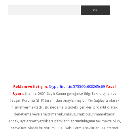
Arama
yeni giriş
Reklam ve İletişim:
Skype: live:.cid.575569c608265c69
Yasal
Uyarı:
Sitemiz, 5651 Sayılı Kanun gereğince Bilgi Teknolojileri ve
İletişim Kurumu (BTK) tarafından onaylanmış bir Yer Sağlayıcı olarak
hizmet vermektedir. Bu nedenle, sitedeki içerikleri proaktif olarak
denetleme veya araştırma yükümlülüğümüz bulunmamaktadır.
Ancak, üyelerimiz yazdıkları içeriklerin sorumluluğunu taşımakta olup,
siteye üye olarak bu sorumluluğu kabul etmiş sayılırlar. Bu internet