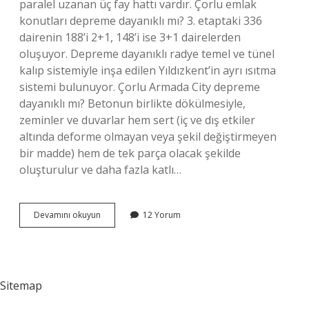
paralel uzanan üç fay hattı vardır. Çorlu emlak
konutları depreme dayanıklı mı? 3. etaptaki 336
dairenin 188’i 2+1, 148’i ise 3+1 dairelerden
oluşuyor. Depreme dayanıklı radye temel ve tünel
kalıp sistemiyle inşa edilen Yıldızkent’in ayrı ısıtma
sistemi bulunuyor. Çorlu Armada City depreme
dayanıklı mı? Betonun birlikte dökülmesiyle,
zeminler ve duvarlar hem sert (iç ve dış etkiler
altında deforme olmayan veya şekil değiştirmeyen
bir madde) hem de tek parça olacak şekilde
oluşturulur ve daha fazla katlı…
Çorlu
Devamını okuyun
12 Yorum
Zemini
Nasıl
Sitemap