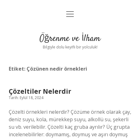
menüyü
Anasayfa
aç
Gizlilik Politikası
Öğrenme ve İlham
Yasal Uyarı
Bilgiyle dolu keyifli bir yolculuk!
Hakkımızda
Etiket:
Çözünen nedir örnekleri
Çözeltiler Nelerdir
Tarih: Eylül 18, 2024
Çözelti örnekleri nelerdir? Çözüme örnek olarak çay,
deniz suyu, kola, mürekkep suyu, alkollü su, şekerli
su vb. verilebilir. Çözelti kaç gruba ayrılır? Üç grupta
incelenebilirler: doymamış, doymuş ve aşırı doymuş