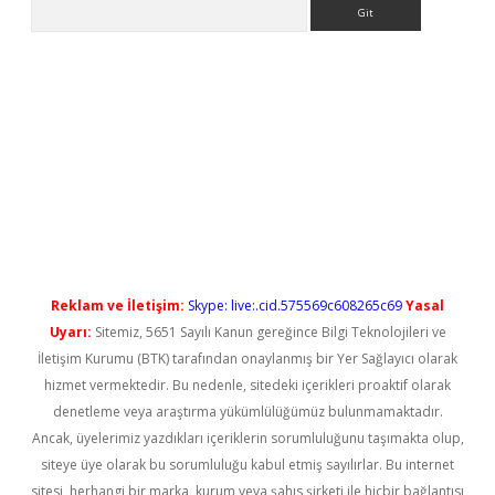
Arama
yeni giriş
Reklam ve İletişim:
Skype: live:.cid.575569c608265c69
Yasal
Uyarı:
Sitemiz, 5651 Sayılı Kanun gereğince Bilgi Teknolojileri ve
İletişim Kurumu (BTK) tarafından onaylanmış bir Yer Sağlayıcı olarak
hizmet vermektedir. Bu nedenle, sitedeki içerikleri proaktif olarak
denetleme veya araştırma yükümlülüğümüz bulunmamaktadır.
Ancak, üyelerimiz yazdıkları içeriklerin sorumluluğunu taşımakta olup,
siteye üye olarak bu sorumluluğu kabul etmiş sayılırlar. Bu internet
sitesi, herhangi bir marka, kurum veya şahıs şirketi ile hiçbir bağlantısı