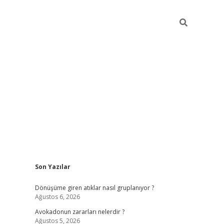
Sidebar
Son Yazılar
grandoperabet yeni gir
Dönüşüme giren atıklar nasıl gruplanıyor ?
Ağustos 6, 2026
Avokadonun zararları nelerdir ?
Ağustos 5, 2026