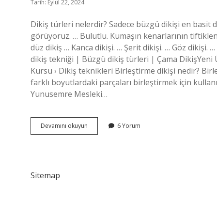
Tarih: Eylül 22, 2024
Dikiş türleri nelerdir? Sadece büzgü dikişi en basit 
görüyoruz. … Bulutlu. Kumaşın kenarlarının tiftiklen
düz dikiş … Kanca dikişi. … Şerit dikişi. … Göz dikişi
dikiş tekniği | Büzgü dikiş türleri | Çama DikişYen
Kursu › Dikiş teknikleri Birleştirme dikişi nedir? Birl
farklı boyutlardaki parçaları birleştirmek için kullanı
Yunusemre Mesleki…
Pekiştirme
Devamını okuyun
6 Yorum
Dikişi
Nedir
Sitemap