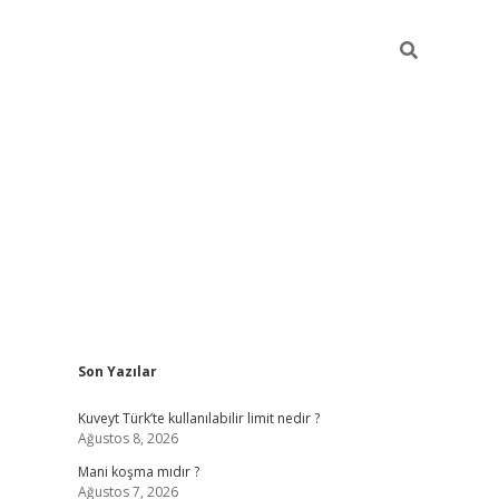
Sidebar
Son Yazılar
grandoperabet yeni gir
Kuveyt Türk’te kullanılabilir limit nedir ?
Ağustos 8, 2026
Mani koşma mıdır ?
Ağustos 7, 2026