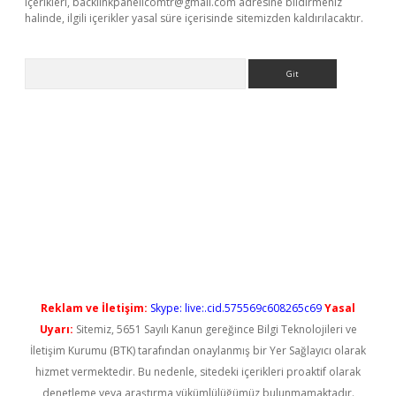
içerikleri,
backlinkpanelicomtr@gmail.com
adresine bildirmeniz
halinde, ilgili içerikler yasal süre içerisinde sitemizden kaldırılacaktır.
Arama
yeni giriş
Reklam ve İletişim:
Skype: live:.cid.575569c608265c69
Yasal
Uyarı:
Sitemiz, 5651 Sayılı Kanun gereğince Bilgi Teknolojileri ve
İletişim Kurumu (BTK) tarafından onaylanmış bir Yer Sağlayıcı olarak
hizmet vermektedir. Bu nedenle, sitedeki içerikleri proaktif olarak
denetleme veya araştırma yükümlülüğümüz bulunmamaktadır.