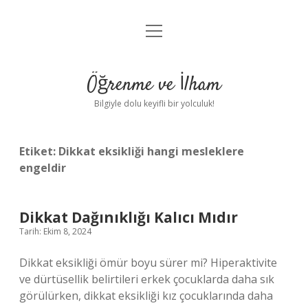
menüyü
Anasayfa
aç
Gizlilik Politikası
Öğrenme ve İlham
Yasal Uyarı
Bilgiyle dolu keyifli bir yolculuk!
Hakkımızda
Etiket:
Dikkat eksikliği hangi mesleklere
engeldir
Dikkat Dağınıklığı Kalıcı Mıdır
Tarih: Ekim 8, 2024
Dikkat eksikliği ömür boyu sürer mi? Hiperaktivite
ve dürtüsellik belirtileri erkek çocuklarda daha sık
görülürken, dikkat eksikliği kız çocuklarında daha