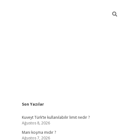
Sidebar
Son Yazılar
grandoperabet yeni gir
Kuveyt Türk’te kullanılabilir limit nedir ?
Ağustos 8, 2026
Mani koşma mıdır ?
Ağustos 7, 2026