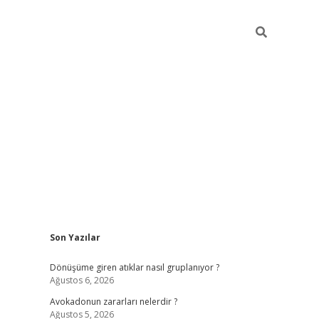
Sidebar
Son Yazılar
grandoperabet yeni gi
Dönüşüme giren atıklar nasıl gruplanıyor ?
Ağustos 6, 2026
Avokadonun zararları nelerdir ?
Ağustos 5, 2026