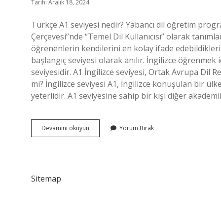
Tarih: Aralık 18, 2024
Türkçe A1 seviyesi nedir? Yabancı dil öğretim progr
Çerçevesi”nde “Temel Dil Kullanıcısı” olarak tanımlan
öğrenenlerin kendilerini en kolay ifade edebildikleri
başlangıç ​​seviyesi olarak anılır. İngilizce öğrenmek i
seviyesidir. A1 İngilizce seviyesi, Ortak Avrupa Dil Re
mi? İngilizce seviyesi A1, İngilizce konuşulan bir ülk
yeterlidir. A1 seviyesine sahip bir kişi diğer akadem
A1
Devamını okuyun
Yorum Bırak
Türkçe
Iyi
Mi
Sitemap