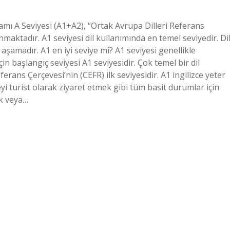
amı A Seviyesi (A1+A2), “Ortak Avrupa Dilleri Referans
maktadır. A1 seviyesi dil kullanımında en temel seviyedir. Di
 aşamadır. A1 en iyi seviye mi? A1 seviyesi genellikle
çin başlangıç ​​seviyesi A1 seviyesidir. Çok temel bir dil
ferans Çerçevesi’nin (CEFR) ilk seviyesidir. A1 ingilizce yeter
eyi turist olarak ziyaret etmek gibi tüm basit durumlar için
ik veya…